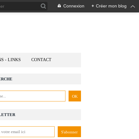
Connexion
+
Créer mon blog
NS - LINKS
CONTACT
ERCHE
LETTER