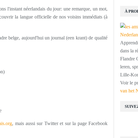
ns l'instant néerlandais du jour: une remarque, un mot,
À PRO
ouvrir la langue officielle de nos voisins immédiats (à
ndre belge, aujourd'hui un journal (een krant) de qualité
Apprendre
dans la r
Flandre O
leren, s
on)
Lille-Kor
Voir le p
van het 
SUIVE
e
is.org
, mais aussi sur Twitter et sur la page Facebook