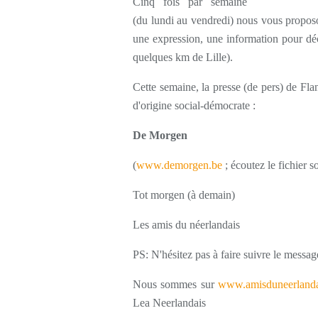
Cinq fois par semaine
(du lundi au vendredi) nous vous proposo
une expression, une information pour déc
quelques km de Lille).
Cette semaine, la presse (de pers) de Fla
d'origine social-démocrate :
De Morgen
(
www.demorgen.be
; écoutez le fichier s
Tot morgen (à demain)
Les amis du néerlandais
PS: N'hésitez pas à faire suivre le messag
Nous sommes sur
www.amisduneerlanda
Lea Neerlandais