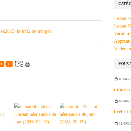
CATÉG
Instant 
Instant N
ek2015-49-nr02-de-morgen
Vacature
Apprenti
Nederlan
VOUS 
st
0
03/06/2
02/06/2
11/03/2