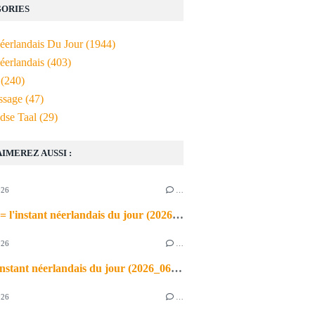
ORIES
Néerlandais Du Jour
(1944)
éerlandais
(403)
(240)
ssage
(47)
dse Taal
(29)
AIMEREZ AUSSI :
026
…
de airco = l'instant néerlandais du jour (2026_06_03)
026
…
heet = l'instant néerlandais du jour (2026_06_02)
026
…