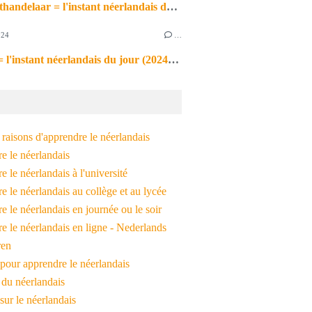
de markthandelaar = l'instant néerlandais du jour (2026_03_11)
024
…
de noot = l'instant néerlandais du jour (2024_09_09)
raisons d'apprendre le néerlandais
e le néerlandais
 le néerlandais à l'université
 le néerlandais au collège et au lycée
 le néerlandais en journée ou le soir
e le néerlandais en ligne - Nederlands
ren
pour apprendre le néerlandais
 du néerlandais
 sur le néerlandais