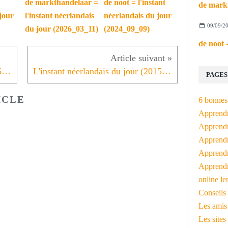
de markthandelaar =
de noot = l'instant
jour
l'instant néerlandais
néerlandais du jour
09/09/2
du jour (2026_03_11)
(2024_09_09)
L'instant néerlandais du jour (2015_11_30): De Standaard
L'instant néerlandais du jour (2015_12_02): De Tijd
PAGES
ICLE
6 bonnes 
Apprendr
Apprendre
Apprendre
Apprendre
Apprendr
online le
Conseils 
Les amis
Les sites