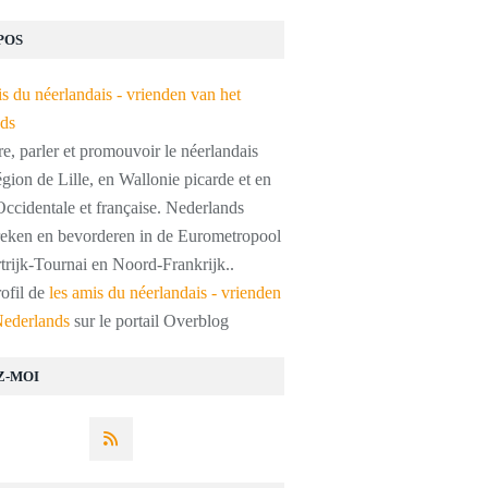
POS
, parler et promouvoir le néerlandais
égion de Lille, en Wallonie picarde et en
ccidentale et française. Nederlands
preken en bevorderen in de Eurometropool
trijk-Tournai en Noord-Frankrijk..
rofil de
les amis du néerlandais - vrienden
Nederlands
sur le portail Overblog
Z-MOI