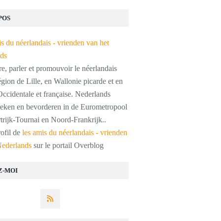
POS
, parler et promouvoir le néerlandais
égion de Lille, en Wallonie picarde et en
ccidentale et française. Nederlands
preken en bevorderen in de Eurometropool
trijk-Tournai en Noord-Frankrijk..
rofil de
les amis du néerlandais - vrienden
Nederlands
sur le portail Overblog
Z-MOI