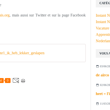
CATÉG
e
is.org
, mais aussi sur Twitter et sur la page Facebook
Instant 
Instant N
Vacature
Apprenti
Nederlan
r1_ik_heb_lekker_geslapen
VOUS 
03/06/2
st
0
02/06/2
11/03/2