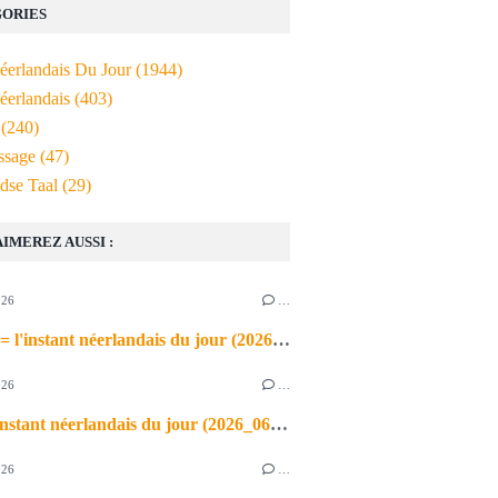
ORIES
Néerlandais Du Jour
(1944)
éerlandais
(403)
(240)
ssage
(47)
dse Taal
(29)
AIMEREZ AUSSI :
026
…
de airco = l'instant néerlandais du jour (2026_06_03)
026
…
heet = l'instant néerlandais du jour (2026_06_02)
026
…