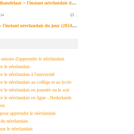
de markthandelaar = l'instant néerlandais du jour (2026_03_11)
024
…
de noot = l'instant néerlandais du jour (2024_09_09)
raisons d'apprendre le néerlandais
e le néerlandais
 le néerlandais à l'université
 le néerlandais au collège et au lycée
 le néerlandais en journée ou le soir
e le néerlandais en ligne - Nederlands
ren
pour apprendre le néerlandais
 du néerlandais
 sur le néerlandais