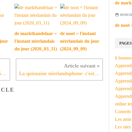
09/09/2
de markthandelaar =
de noot = l'instant
jour
l'instant néerlandais
néerlandais du jour
PAGES
du jour (2026_03_11)
(2024_09_09)
6 bonnes 
Apprendr
L'instant néerlandais du jour (2016_04_18): Goed geslapen?
La quinzaine néerlandophone: c'est parti!
Apprendre
Apprendre
Apprendre
ICLE
Apprendr
online le
Conseils 
Les amis
Les sites