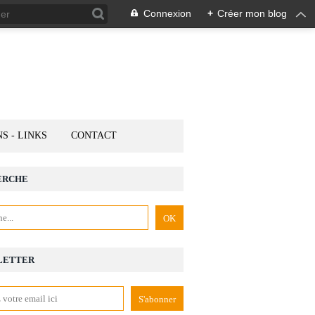
Connexion
+
Créer mon blog
NS - LINKS
CONTACT
ERCHE
LETTER