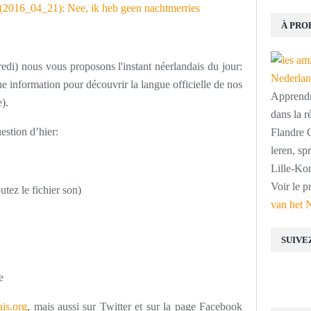
À PRO
edi) nous vous proposons l'instant néerlandais du jour:
 information pour découvrir la langue officielle de nos
Apprendre
).
dans la r
estion d’hier:
Flandre O
leren, s
Lille-Kor
Voir le p
tez le fichier son)
van het 
SUIVE
e
is.org
, mais aussi sur Twitter et sur la page Facebook