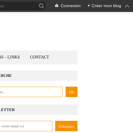
Connexion
+
Créer mon blog
NS - LINKS
CONTACT
ERCHE
LETTER