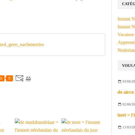
CATÉG
Instant 
Instant N
Vacature
Apprenti
r4_geen_nachtmerries
Nederlan
VOUS 
st
0
03/06/2
02/06/2
11/03/2