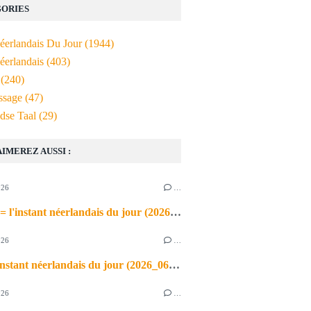
ORIES
Néerlandais Du Jour
(1944)
éerlandais
(403)
(240)
ssage
(47)
dse Taal
(29)
AIMEREZ AUSSI :
026
…
de airco = l'instant néerlandais du jour (2026_06_03)
026
…
heet = l'instant néerlandais du jour (2026_06_02)
026
…