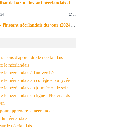
de markthandelaar = l'instant néerlandais du jour (2026_03_11)
024
…
de noot = l'instant néerlandais du jour (2024_09_09)
raisons d'apprendre le néerlandais
e le néerlandais
 le néerlandais à l'université
 le néerlandais au collège et au lycée
 le néerlandais en journée ou le soir
e le néerlandais en ligne - Nederlands
ren
pour apprendre le néerlandais
 du néerlandais
 sur le néerlandais