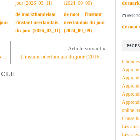
de markthandelaar =
de noot = l'instant
09/09/2
jour
l'instant néerlandais
néerlandais du jour
du jour (2026_03_11)
(2024_09_09)
PAGES
L'instant néerlandais du jour (2016_04_20): Droom je soms van mij?
L'instant néerlandais du jour (2016_04_22): Ik neem ook geen slaappil
6 bonnes 
Apprendr
ICLE
Apprendre
Apprendre
Apprendre
Apprendr
online le
Conseils 
Les amis
Les sites