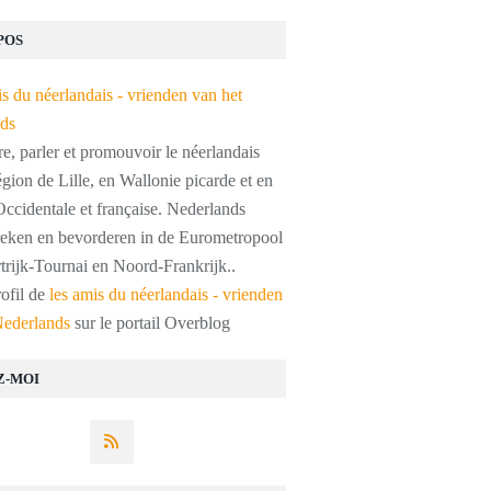
POS
, parler et promouvoir le néerlandais
égion de Lille, en Wallonie picarde et en
ccidentale et française. Nederlands
preken en bevorderen in de Eurometropool
trijk-Tournai en Noord-Frankrijk..
rofil de
les amis du néerlandais - vrienden
Nederlands
sur le portail Overblog
Z-MOI