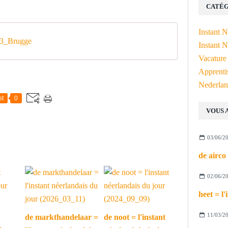
CATÉG
Instant 
3_Brugge
Instant N
Vacature
Apprenti
Nederlan
st
0
VOUS 
03/06/2
02/06/2
11/03/2
de markthandelaar =
de noot = l'instant