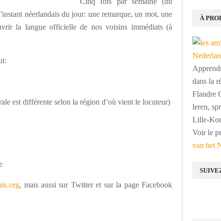
Cinq fois par semaine (du
'instant néerlandais du jour: une remarque, un mot, une
À PRO
vrir la langue officielle de nos voisins immédiats (à
ui:
Apprendre
dans la r
Flandre O
rale est différente selon la région d’où vient le locuteur)
leren, s
Lille-Kor
Voir le p
van het 
e
SUIVE
is.org
, mais aussi sur Twitter et sur la page Facebook