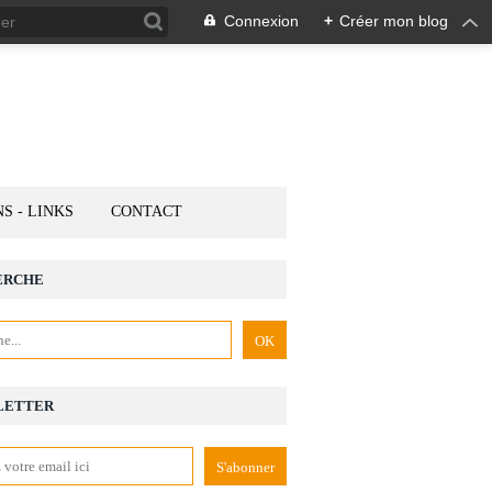
Connexion
+
Créer mon blog
NS - LINKS
CONTACT
ERCHE
LETTER