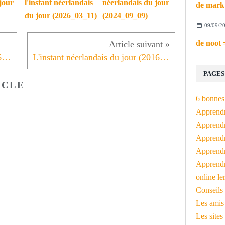
jour
l'instant néerlandais
néerlandais du jour
du jour (2026_03_11)
(2024_09_09)
09/09/2
L'instant néerlandais du jour (2016_05_03): het parlement is in Den Haag
L'instant néerlandais du jour (2016_05_05): Hemelvaartsdag + Bevrijdingsdag
PAGES
ICLE
6 bonnes 
Apprendr
Apprendre
Apprendre
Apprendre
Apprendr
online le
Conseils 
Les amis
Les sites