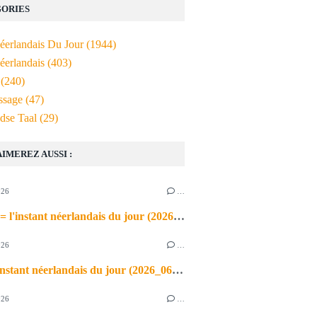
ORIES
Néerlandais Du Jour
(1944)
éerlandais
(403)
(240)
ssage
(47)
dse Taal
(29)
AIMEREZ AUSSI :
026
…
de airco = l'instant néerlandais du jour (2026_06_03)
026
…
heet = l'instant néerlandais du jour (2026_06_02)
026
…