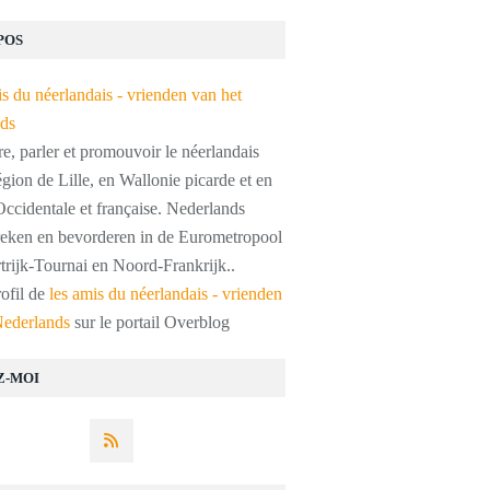
POS
, parler et promouvoir le néerlandais
égion de Lille, en Wallonie picarde et en
ccidentale et française. Nederlands
preken en bevorderen in de Eurometropool
trijk-Tournai en Noord-Frankrijk..
rofil de
les amis du néerlandais - vrienden
Nederlands
sur le portail Overblog
Z-MOI