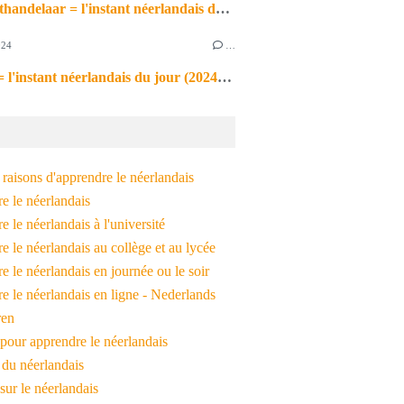
de markthandelaar = l'instant néerlandais du jour (2026_03_11)
024
…
de noot = l'instant néerlandais du jour (2024_09_09)
raisons d'apprendre le néerlandais
e le néerlandais
 le néerlandais à l'université
 le néerlandais au collège et au lycée
 le néerlandais en journée ou le soir
e le néerlandais en ligne - Nederlands
ren
pour apprendre le néerlandais
 du néerlandais
 sur le néerlandais