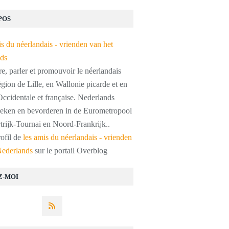
POS
, parler et promouvoir le néerlandais
égion de Lille, en Wallonie picarde et en
ccidentale et française. Nederlands
preken en bevorderen in de Eurometropool
trijk-Tournai en Noord-Frankrijk..
rofil de
les amis du néerlandais - vrienden
Nederlands
sur le portail Overblog
Z-MOI