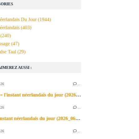
ORIES
Néerlandais Du Jour
(1944)
éerlandais
(403)
(240)
ssage
(47)
dse Taal
(29)
AIMEREZ AUSSI :
026
…
de airco = l'instant néerlandais du jour (2026_06_03)
026
…
heet = l'instant néerlandais du jour (2026_06_02)
026
…