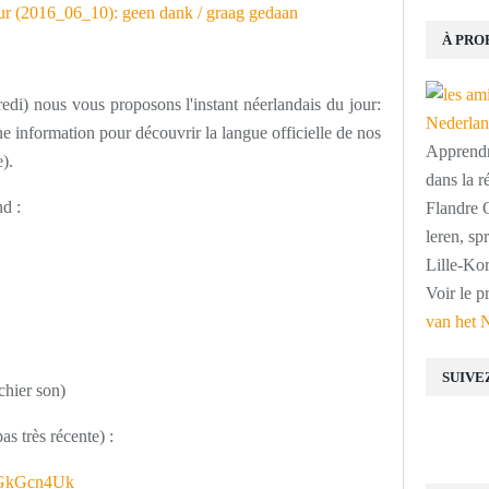
À PRO
edi) nous vous proposons l'instant néerlandais du jour:
 information pour découvrir la langue officielle de nos
Apprendre
).
dans la r
nd :
Flandre O
leren, s
Lille-Kor
Voir le p
van het 
SUIVE
ichier son)
as très récente) :
kGkGcn4Uk