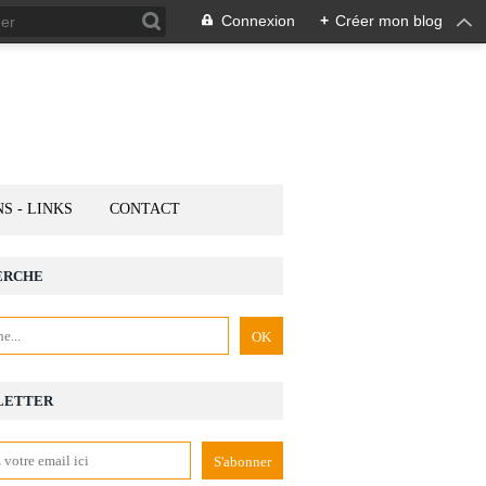
Connexion
+
Créer mon blog
NS - LINKS
CONTACT
ERCHE
LETTER