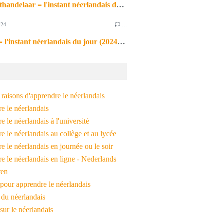
de markthandelaar = l'instant néerlandais du jour (2026_03_11)
024
…
de noot = l'instant néerlandais du jour (2024_09_09)
raisons d'apprendre le néerlandais
e le néerlandais
 le néerlandais à l'université
 le néerlandais au collège et au lycée
 le néerlandais en journée ou le soir
e le néerlandais en ligne - Nederlands
ren
pour apprendre le néerlandais
 du néerlandais
 sur le néerlandais