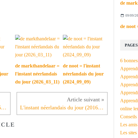
09/09/2
PAGES
6 bonnes 
de markthandelaar =
de noot = l'instant
Apprendr
jour
l'instant néerlandais
néerlandais du jour
Apprendre
du jour (2026_03_11)
(2024_09_09)
Apprendre
Apprendre
Apprendr
L'instant néerlandais du jour (2016_06_09): dank u etc.
L'instant néerlandais du jour (2016_06_13): uw kamernummer?
online le
Conseils 
ICLE
Les amis
Les sites