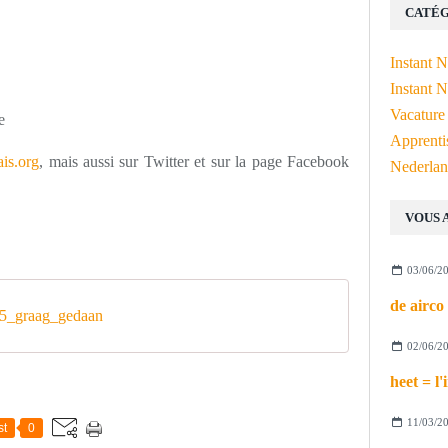
CATÉG
Instant 
Instant N
Vacature
e
Apprenti
is.org
, mais aussi sur Twitter et sur la page Facebook
Nederlan
VOUS 
03/06/2
5_graag_gedaan
02/06/2
11/03/2
st
0