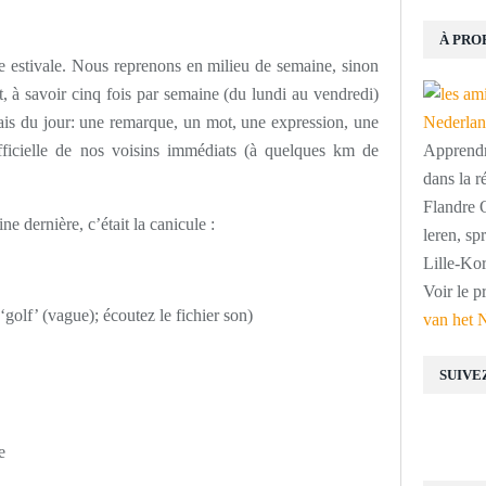
À PRO
e estivale. Nous reprenons en milieu de semaine, sinon
à savoir cinq fois par semaine (du lundi au vendredi)
ais du jour: une remarque, un mot, une expression, une
fficielle de nos voisins immédiats (à quelques km de
Apprendre
dans la r
Flandre O
 dernière, c’était la canicule :
leren, s
Lille-Kor
Voir le p
‘golf’ (vague); écoutez le fichier son)
van het 
SUIVE
e