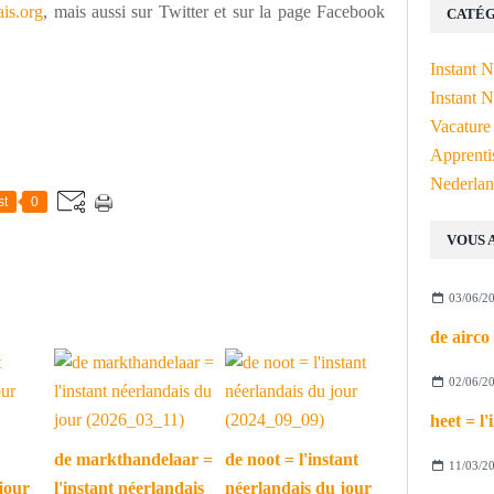
is.org
, mais aussi sur Twitter et sur la page Facebook
CATÉG
Instant 
Instant N
Vacature
Apprenti
Nederlan
st
0
VOUS 
03/06/2
02/06/2
de markthandelaar =
de noot = l'instant
11/03/2
jour
l'instant néerlandais
néerlandais du jour