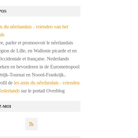
POS
, parler et promouvoir le néerlandais
égion de Lille, en Wallonie picarde et en
ccidentale et française. Nederlands
preken en bevorderen in de Eurometropool
trijk-Tournai en Noord-Frankrijk..
rofil de
les amis du néerlandais - vrienden
Nederlands
sur le portail Overblog
Z-MOI