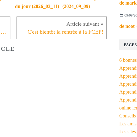
du jour (2026_03_11)
(2024_09_09)
09/09/2
Donderdag 1 september om 18:30 uur: babbelcafé in L'Empire
C'est bientôt la rentrée à la FCEP!
PAGES
ICLE
6 bonnes 
Apprendr
Apprendre
Apprendre
Apprendre
Apprendr
online le
Conseils 
Les amis
Les sites