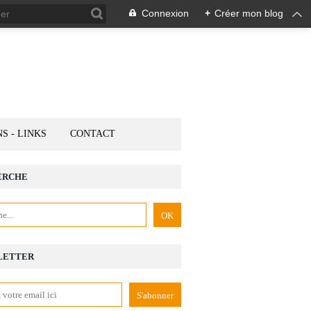
Connexion
+
Créer mon blog
NS - LINKS
CONTACT
ERCHE
LETTER