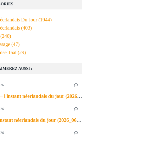
ORIES
Néerlandais Du Jour
(1944)
éerlandais
(403)
(240)
ssage
(47)
dse Taal
(29)
AIMEREZ AUSSI :
026
…
de airco = l'instant néerlandais du jour (2026_06_03)
026
…
heet = l'instant néerlandais du jour (2026_06_02)
026
…