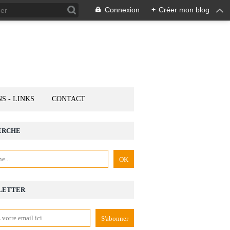
Connexion
+
Créer mon blog
NS - LINKS
CONTACT
ERCHE
LETTER