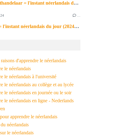
de markthandelaar = l'instant néerlandais du jour (2026_03_11)
024
…
de noot = l'instant néerlandais du jour (2024_09_09)
raisons d'apprendre le néerlandais
e le néerlandais
 le néerlandais à l'université
 le néerlandais au collège et au lycée
 le néerlandais en journée ou le soir
e le néerlandais en ligne - Nederlands
ren
pour apprendre le néerlandais
 du néerlandais
 sur le néerlandais