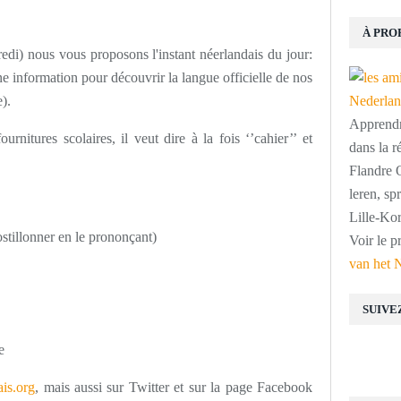
À PRO
edi) nous vous proposons l'instant néerlandais du jour:
 information pour découvrir la langue officielle de nos
).
Apprendre
rnitures scolaires, il veut dire à la fois ‘’cahier’’ et
dans la r
Flandre O
leren, s
Lille-Kor
ostillonner en le prononçant)
Voir le p
van het 
SUIVE
e
is.org
, mais aussi sur Twitter et sur la page Facebook