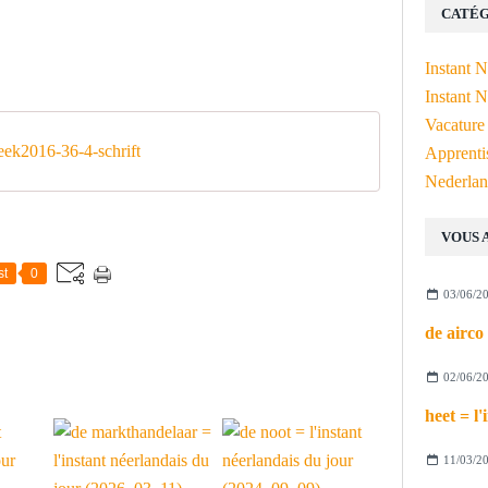
CATÉG
Instant 
Instant N
Vacature
ek2016-36-4-schrift
Apprenti
Nederlan
VOUS 
st
0
03/06/2
02/06/2
11/03/2