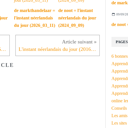
de markthandelaar =
de noot = l'instant
09/09/2
jour
l'instant néerlandais
néerlandais du jour
du jour (2026_03_11)
(2024_09_09)
PAGES
L'instant néerlandais du jour (2016_09_07): het schoolboek
L'instant néerlandais du jour (2016_09_09): het potlood
6 bonnes 
Apprendr
ICLE
Apprendre
Apprendre
Apprendre
Apprendr
online le
Conseils 
Les amis
Les sites