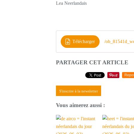
Lea Neerlandais
Télécharger
/ob_81541d_we
PARTAGER CET ARTICLE
Repo
S'inscrire à la newsletter
Vous aimerez aussi :