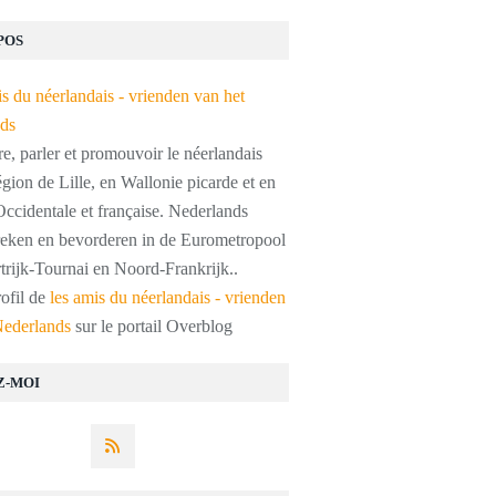
POS
, parler et promouvoir le néerlandais
égion de Lille, en Wallonie picarde et en
ccidentale et française. Nederlands
preken en bevorderen in de Eurometropool
trijk-Tournai en Noord-Frankrijk..
rofil de
les amis du néerlandais - vrienden
Nederlands
sur le portail Overblog
Z-MOI