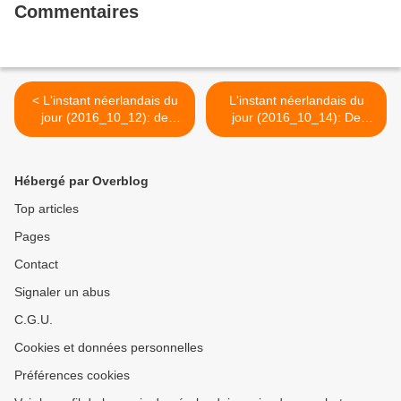
Commentaires
< L'instant néerlandais du
L'instant néerlandais du
jour (2016_10_12): de
jour (2016_10_14): De
Provinciale Staten en de
gemeenteraad, de
Gedeputeerde Staten
burgemeester, de
wethouders >
Hébergé par Overblog
Top articles
Pages
Contact
Signaler un abus
C.G.U.
Cookies et données personnelles
Préférences cookies