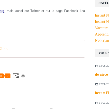
CATÉG
org
, mais aussi s
ur Twitter et sur la page Facebook Lea
Instant 
Instant N
Vacature
Apprenti
Nederlan
2_krant
VOUS 
03/06/2
st
0
02/06/2
11/03/2