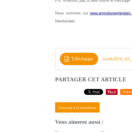
PS: N'hésitez pas à faire suivre le message
Nous sommes sur
www.amisduneerlandais.
Neerlandais
Télécharger
week2016_43_
PARTAGER CET ARTICLE
Repo
S'inscrire à la newsletter
Vous aimerez aussi :