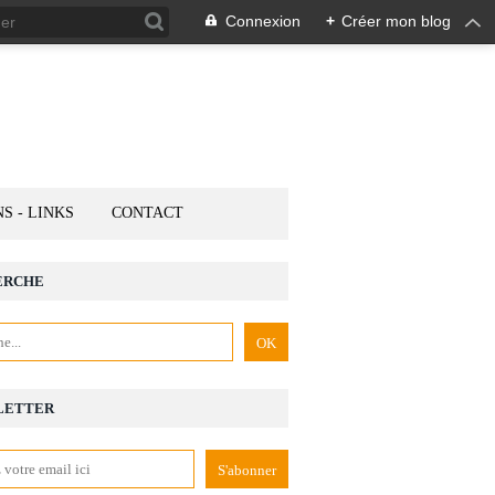
Connexion
+
Créer mon blog
NS - LINKS
CONTACT
ERCHE
LETTER