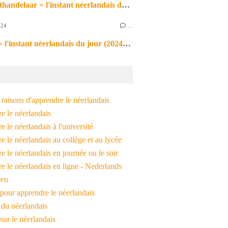
de markthandelaar = l'instant néerlandais du jour (2026_03_11)
024
…
de noot = l'instant néerlandais du jour (2024_09_09)
raisons d'apprendre le néerlandais
e le néerlandais
 le néerlandais à l'université
 le néerlandais au collège et au lycée
 le néerlandais en journée ou le soir
e le néerlandais en ligne - Nederlands
ren
pour apprendre le néerlandais
 du néerlandais
 sur le néerlandais