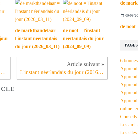
09/09/2
de markthandelaar =
de noot = l'instant
jour
l'instant néerlandais
néerlandais du jour
PAGES
du jour (2026_03_11)
(2024_09_09)
6 bonnes 
Apprendr
Charlotte zoekt een stage in een marketingafdeling
L'instant néerlandais du jour (2016_10_26): het nieuws
Apprendre
Apprendre
ICLE
Apprendre
Apprendr
online le
Conseils 
Les amis
Les sites