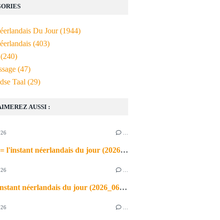
ORIES
Néerlandais Du Jour
(1944)
éerlandais
(403)
(240)
ssage
(47)
dse Taal
(29)
AIMEREZ AUSSI :
026
…
de airco = l'instant néerlandais du jour (2026_06_03)
026
…
heet = l'instant néerlandais du jour (2026_06_02)
026
…