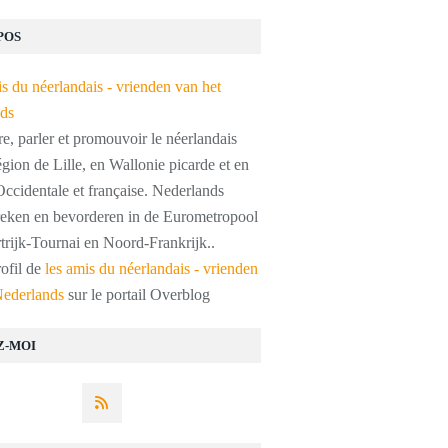
POS
, parler et promouvoir le néerlandais
égion de Lille, en Wallonie picarde et en
ccidentale et française. Nederlands
preken en bevorderen in de Eurometropool
trijk-Tournai en Noord-Frankrijk..
rofil de
les amis du néerlandais - vrienden
Nederlands
sur le portail Overblog
Z-MOI