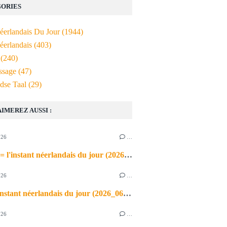
ORIES
Néerlandais Du Jour
(1944)
éerlandais
(403)
(240)
ssage
(47)
dse Taal
(29)
AIMEREZ AUSSI :
026
…
de airco = l'instant néerlandais du jour (2026_06_03)
026
…
heet = l'instant néerlandais du jour (2026_06_02)
026
…