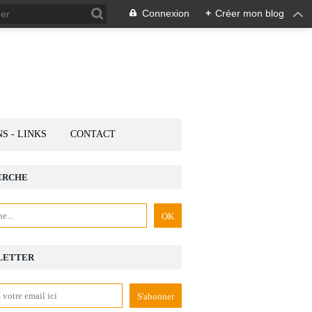
Connexion
+
Créer mon blog
NS - LINKS
CONTACT
ERCHE
LETTER