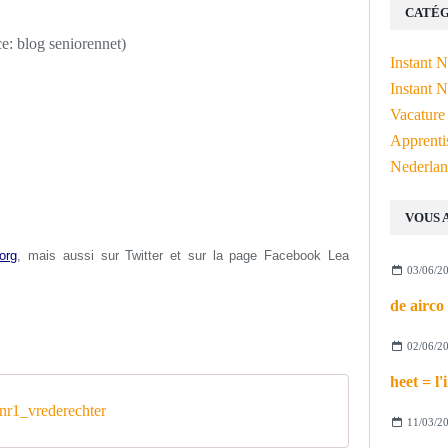
CATÉG
ce: blog seniorennet)
Instant 
Instant N
Vacature
Apprenti
Nederlan
VOUS 
org
, mais aussi s
ur Twitter et sur la page Facebook Lea
03/06/2
02/06/2
r1_vrederechter
11/03/2