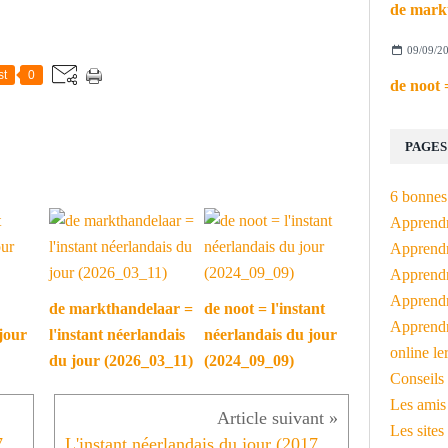
09/09/2
st
0
PAGES
6 bonnes 
Apprendr
Apprendre
Apprendre
Apprendre
de markthandelaar =
de noot = l'instant
Apprendr
jour
l'instant néerlandais
néerlandais du jour
online le
du jour (2026_03_11)
(2024_09_09)
Conseils 
Les amis
Les sites
L'instant néerlandais du jour (2017_02_17): Rusten is ook mooi
L'instant néerlandais du jour (2017_02_21): de procureur des Konings