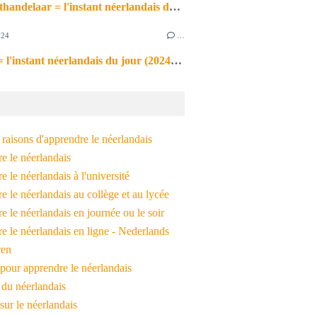
de markthandelaar = l'instant néerlandais du jour (2026_03_11)
024
…
de noot = l'instant néerlandais du jour (2024_09_09)
raisons d'apprendre le néerlandais
e le néerlandais
 le néerlandais à l'université
 le néerlandais au collège et au lycée
 le néerlandais en journée ou le soir
e le néerlandais en ligne - Nederlands
ren
pour apprendre le néerlandais
 du néerlandais
 sur le néerlandais