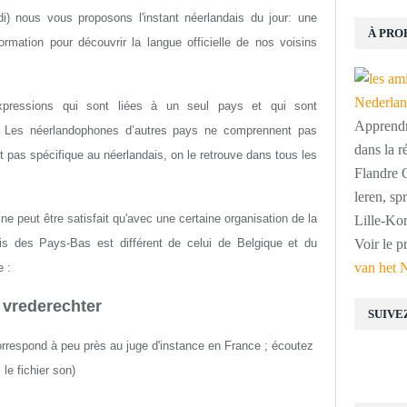
i) nous vous proposons l'instant néerlandais du jour: une
À PRO
rmation pour découvrir la langue officielle de nos voisins
pressions qui sont liées à un seul pays et qui sont
Apprendre
s. Les néerlandophones d’autres pays ne comprennent pas
dans la r
t pas spécifique au néerlandais, on le retrouve dans tous les
Flandre O
leren, s
e peut être satisfait qu'avec une certaine organisation de la
Lille-Kor
dais des Pays-Bas est différent de celui de Belgique et du
Voir le p
van het 
 :
 vrederechter
SUIVE
correspond à peu près au juge d'instance en France ; écoutez
le fichier son)