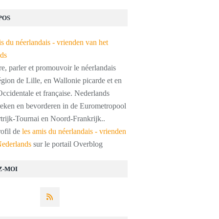
POS
, parler et promouvoir le néerlandais
égion de Lille, en Wallonie picarde et en
ccidentale et française. Nederlands
preken en bevorderen in de Eurometropool
trijk-Tournai en Noord-Frankrijk..
rofil de
les amis du néerlandais - vrienden
Nederlands
sur le portail Overblog
Z-MOI