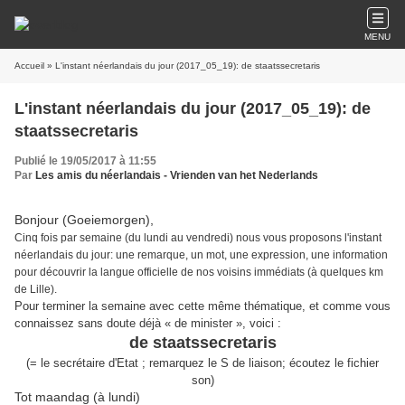
MENU
Accueil
» L'instant néerlandais du jour (2017_05_19): de staatssecretaris
L'instant néerlandais du jour (2017_05_19): de
staatssecretaris
Publié le 19/05/2017 à 11:55
Par
Les amis du néerlandais - Vrienden van het Nederlands
Bonjour (Goeiemorgen),
Cinq fois par semaine (du lundi au vendredi) nous vous proposons l'instant
néerlandais du jour: une remarque, un mot, une expression, une information
pour découvrir la langue officielle de nos voisins immédiats (à quelques km
de Lille).
Pour terminer la semaine avec cette même thématique, et comme vous
connaissez sans doute déjà « de minister », voici :
de staatssecretaris
(= le secrétaire d'Etat ; remarquez le S de liaison; écoutez le fichier
son)
Tot maandag (à lundi)