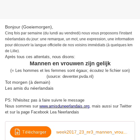
Bonjour (Goeiemorgen),
Cinq fois par semaine (du lundi au vendredi) nous vous proposons l'instant
néerlandais du jour: une remarque, un mot, une expression, une information
pour découvrir la langue officielle de nos voisins immédiats (à quelques km
de Lille).
Après tous ces attentats, nous disons:
Mannen en vrouwen zijn gelijk
(= Les hommes et les femmes sont égaux; écoutez le fichier son)
(source: deventer.pvda.nl)
Tot morgen (à demain)
Les amis du néerlandais
PS: N'hésitez pas à faire suivre le message
Nous sommes sur
www.amisduneerlandais.org
, mais aussi s
ur Twitter
et sur la page Facebook Lea Neerlandais
Télécharger
week2017_23_nr3_mannen_vrouwen