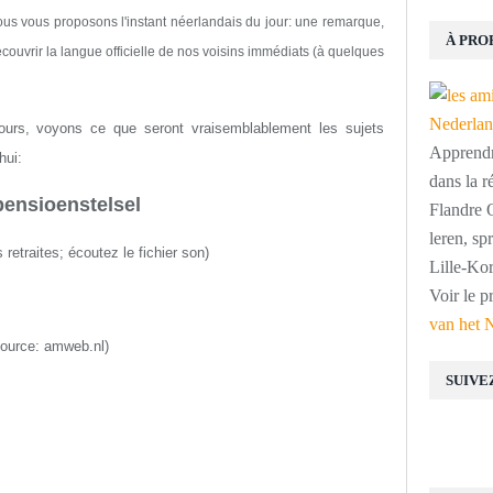
ous vous proposons l'instant néerlandais du jour: une remarque,
À PRO
couvrir la langue officielle de nos voisins immédiats (à quelques
ours, voyons ce que seront vraisemblablement les sujets
Apprendre
hui:
dans la r
pensioenstelsel
Flandre O
leren, s
retraites; écoutez le fichier son)
Lille-Kor
Voir le p
van het 
source: amweb.nl)
SUIVE