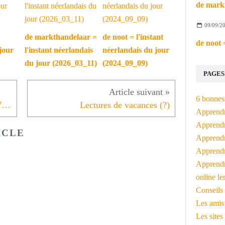
09/09/2
de markthandelaar =
de noot = l'instant
jour
l'instant néerlandais
néerlandais du jour
du jour (2026_03_11)
(2024_09_09)
PAGES
6 bonnes 
L'instant néerlandais du jour (2017_06_13): de verandering
Lectures de vacances (?)
Apprendr
Apprendre
ICLE
Apprendre
Apprendre
Apprendr
online le
Conseils 
Les amis
Les sites