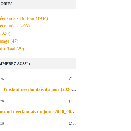
ORIES
Néerlandais Du Jour
(1944)
éerlandais
(403)
(240)
ssage
(47)
dse Taal
(29)
AIMEREZ AUSSI :
026
…
de airco = l'instant néerlandais du jour (2026_06_03)
026
…
heet = l'instant néerlandais du jour (2026_06_02)
026
…