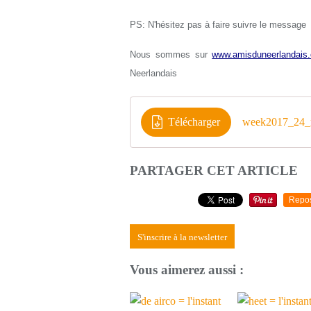
PS: N'hésitez pas à faire suivre le message
Nous sommes sur
www.amisduneerlandais.
Neerlandais
Télécharger
week2017_24_n
PARTAGER CET ARTICLE
Repo
S'inscrire à la newsletter
Vous aimerez aussi :