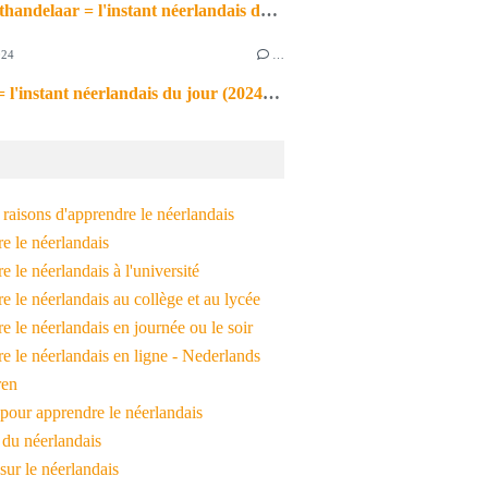
de markthandelaar = l'instant néerlandais du jour (2026_03_11)
024
…
de noot = l'instant néerlandais du jour (2024_09_09)
raisons d'apprendre le néerlandais
e le néerlandais
 le néerlandais à l'université
 le néerlandais au collège et au lycée
 le néerlandais en journée ou le soir
e le néerlandais en ligne - Nederlands
ren
pour apprendre le néerlandais
 du néerlandais
 sur le néerlandais