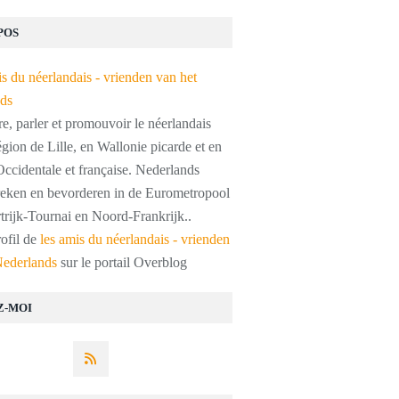
POS
, parler et promouvoir le néerlandais
égion de Lille, en Wallonie picarde et en
ccidentale et française. Nederlands
preken en bevorderen in de Eurometropool
trijk-Tournai en Noord-Frankrijk..
rofil de
les amis du néerlandais - vrienden
Nederlands
sur le portail Overblog
Z-MOI