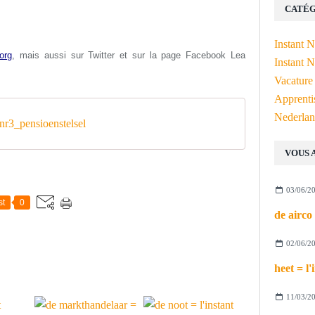
CATÉG
Instant 
org
, mais aussi s
ur Twitter et sur la page Facebook Lea
Instant N
Vacature
Apprenti
Nederlan
r3_pensioenstelsel
VOUS 
03/06/2
st
0
02/06/2
11/03/2