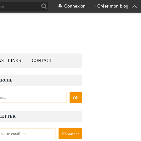
Connexion
+
Créer mon blog
NS - LINKS
CONTACT
ERCHE
LETTER