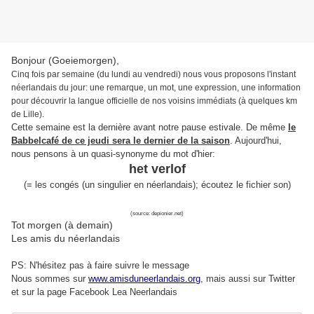
Bonjour (Goeiemorgen),
Cinq fois par semaine (du lundi au vendredi) nous vous proposons l'instant
néerlandais du jour: une remarque, un mot, une expression, une information
pour découvrir la langue officielle de nos voisins immédiats (à quelques km
de Lille).
Cette semaine est la dernière avant notre pause estivale. De même
le
Babbelcafé de ce jeudi sera le dernier de la saison
. Aujourd'hui,
nous pensons à un quasi-synonyme du mot d'hier:
het verlof
(= les congés (un singulier en néerlandais); écoutez le fichier son)
(source: depionier.net)
Tot morgen (à demain)
Les amis du néerlandais
PS: N'hésitez pas à faire suivre le message
Nous sommes sur
www.amisduneerlandais.org
, mais aussi s
ur Twitter
et sur la page Facebook Lea Neerlandais