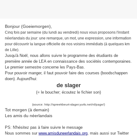
Bonjour (Goeiemorgen),
Cinq fois par semaine (du lundi au vendredi) nous vous proposons l'instant
néerlandais du jour: une remarque, un mot, une expression, une information
pour découvrir la langue officielle de nos voisins immédiats (à quelques km
de Lille).
Jusqu'à Noël, nous allons suivre le programme des étudiants de
première année de LEA en connaissance des sociétés contemporaines.
Le premier semestre concerne les Pays-Bas.
Pour pouvoir manger, il faut pouvoir faire des courses (boodschappen
doen). Aujourd'hui:
de slager
(= le boucher; écoutez le fichier son)
(source: http://spreekbeurt-slager.yurls.net/nl/page/)
Tot morgen (à demain)
Les amis du néerlandais
PS: N'hésitez pas à faire suivre le message
Nous sommes sur
www.amisduneerlandais.org
, mais aussi s
ur Twitter