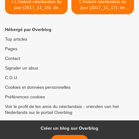
< L'instant néerlandais du
L'instant néerlandais du
jour (2017_11_15): de
jour (2017_11_17): de
bètawetenschappen
gammawetenschappen >
Hébergé par Overblog
Top articles
Pages
Contact
Signaler un abus
C.G.U.
Cookies et données personnelles
Préférences cookies
Voir le profil de les amis du néerlandais - vrienden van het
Nederlands sur le portail Overblog
Créer un blog sur Overblog