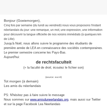
Bonjour (Goeiemorgen),
Cinq fois par semaine (du lundi au vendredi) nous vous proposons l'instant
néerlandais du jour: une remarque, un mot, une expression, une information
pour découvrir la langue officielle de nos voisins immédiats (à quelques km
de Lille).
Jusqu'à Noël, nous allons suivre le programme des étudiants de
première année de LEA en connaissance des sociétés contemporaines.
Le premier semestre concerne les Pays-Bas.
Aujourd'hui:
de rechtsfaculteit
(= la faculté de droit; écoutez le fichier son)
(source: eur.nl)
Tot morgen (à demain)
Les amis du néerlandais
PS: N'hésitez pas à faire suivre le message
Nous sommes sur
www.amisduneerlandais.org
, mais aussi s
ur Twitter
et sur la page Facebook Lea Neerlandais