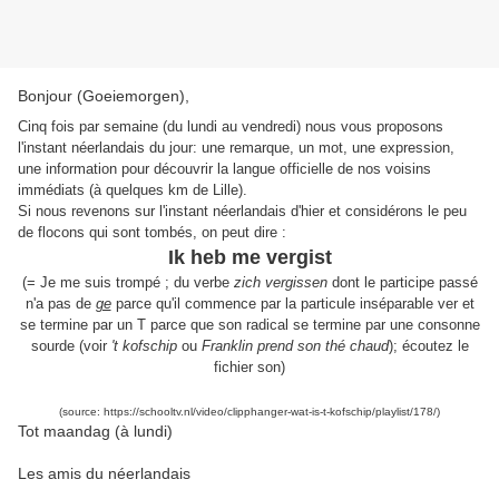
Bonjour (Goeiemorgen),
Cinq fois par semaine (du lundi au vendredi) nous vous proposons
l'instant néerlandais du jour: une remarque, un mot, une expression,
une information pour découvrir la langue officielle de nos voisins
immédiats (à quelques km de Lille).
Si nous revenons sur l'instant néerlandais d'hier et considérons le peu
de flocons qui sont tombés, on peut dire :
Ik heb me vergist
(= Je me suis trompé ; du verbe
zich vergissen
dont le participe passé
n'a pas de
ge
parce qu'il commence par la particule inséparable ver et
se termine par un T parce que son radical se termine par une consonne
sourde (voir
't kofschip
ou
Franklin prend son thé chaud
); écoutez le
fichier son)
(source: https://schooltv.nl/video/clipphanger-wat-is-t-kofschip/playlist/178/)
Tot maandag (à lundi)
Les amis du néerlandais