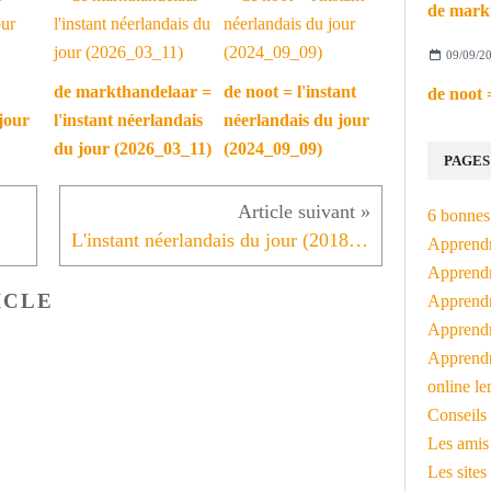
09/09/2
de markthandelaar =
de noot = l'instant
jour
l'instant néerlandais
néerlandais du jour
du jour (2026_03_11)
(2024_09_09)
PAGES
6 bonnes 
L'instant néerlandais du jour (2018_04_06): Hoort u de vogels
Apprendr
Apprendre
ICLE
Apprendre
Apprendre
Apprendr
online le
Conseils 
Les amis
Les sites