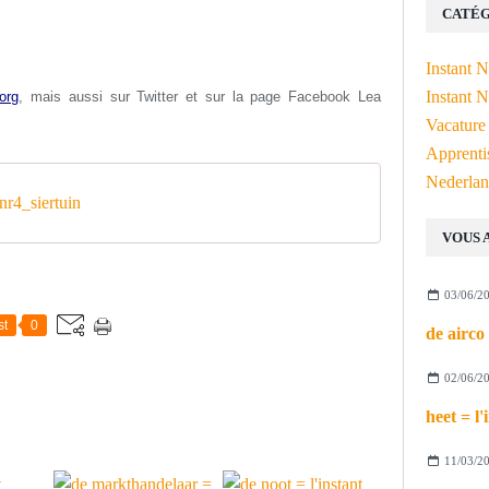
CATÉG
Instant 
Instant N
org
, mais aussi s
ur Twitter et sur la page Facebook Lea
Vacature
Apprenti
Nederlan
r4_siertuin
VOUS 
03/06/2
st
0
02/06/2
11/03/2