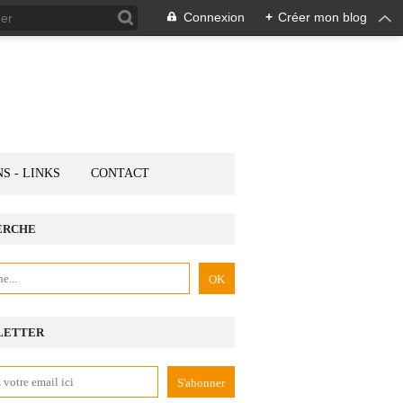
Connexion
+
Créer mon blog
NS - LINKS
CONTACT
ERCHE
LETTER