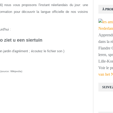
i) nous vous proposons l'instant néerlandais du jour: une
À PRO
rmation pour découvrir la langue officielle de nos voisins
rd'hui :
Apprendre
o ziet u een siertuin
dans la r
Flandre O
 jardin d'agrément ; écoutez le fichier son )
leren, s
Lille-Kor
Voir le p
(source: Wikipedia)
van het 
SUIVE