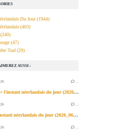
ORIES
Néerlandais Du Jour
(1944)
éerlandais
(403)
(240)
ssage
(47)
dse Taal
(29)
AIMEREZ AUSSI :
026
…
de airco = l'instant néerlandais du jour (2026_06_03)
026
…
heet = l'instant néerlandais du jour (2026_06_02)
026
…