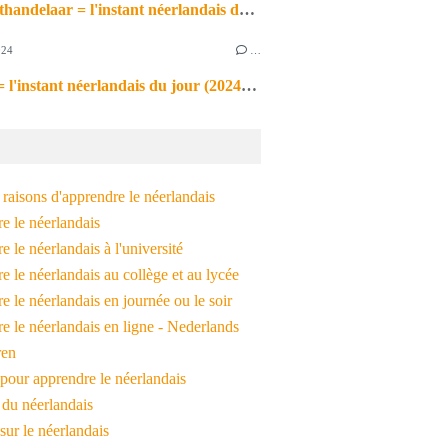
de markthandelaar = l'instant néerlandais du jour (2026_03_11)
024
…
de noot = l'instant néerlandais du jour (2024_09_09)
raisons d'apprendre le néerlandais
e le néerlandais
 le néerlandais à l'université
 le néerlandais au collège et au lycée
 le néerlandais en journée ou le soir
e le néerlandais en ligne - Nederlands
ren
pour apprendre le néerlandais
 du néerlandais
 sur le néerlandais