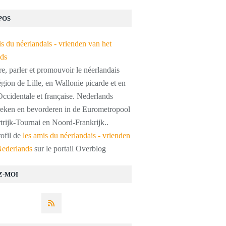
POS
, parler et promouvoir le néerlandais
égion de Lille, en Wallonie picarde et en
ccidentale et française. Nederlands
preken en bevorderen in de Eurometropool
trijk-Tournai en Noord-Frankrijk..
rofil de
les amis du néerlandais - vrienden
Nederlands
sur le portail Overblog
Z-MOI