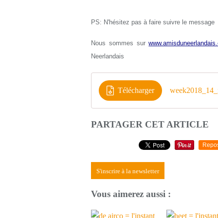
PS: N'hésitez pas à faire suivre le message
Nous sommes sur
www.amisduneerlandais.
Neerlandais
Télécharger
week2018_14_n
PARTAGER CET ARTICLE
Repo
S'inscrire à la newsletter
Vous aimerez aussi :