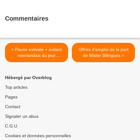
Commentaires
< Pause estivale + instant
Offres d'emploi de la part
néerlandais du jour
de Mister Bilingues >
(2018_06_29): De Rode
Duivels hebben van
Engeland gewonnen
Hébergé par Overblog
Top articles
Pages
Contact
Signaler un abus
C.G.U.
Cookies et données personnelles