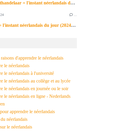
de markthandelaar = l'instant néerlandais du jour (2026_03_11)
024
…
de noot = l'instant néerlandais du jour (2024_09_09)
raisons d'apprendre le néerlandais
e le néerlandais
 le néerlandais à l'université
 le néerlandais au collège et au lycée
 le néerlandais en journée ou le soir
e le néerlandais en ligne - Nederlands
ren
pour apprendre le néerlandais
 du néerlandais
 sur le néerlandais