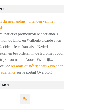
POS
, parler et promouvoir le néerlandais
égion de Lille, en Wallonie picarde et en
ccidentale et française. Nederlands
preken en bevorderen in de Eurometropool
trijk-Tournai en Noord-Frankrijk..
rofil de
les amis du néerlandais - vrienden
Nederlands
sur le portail Overblog
Z-MOI