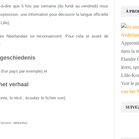
st-à-dire que 5 fois par semaine (du lundi au vendredi) nous
À PRO
ression, une information pour découvrir la langue officielle
ille).
es Néerlandais se reconnaissent. Pour cela et avant de
Apprendre
:
dans la r
 geschiedenis
Flandre O
leren, s
re d'un pays par exemple) et
Lille-Kor
Voir le p
het verhaal
van het 
onte, le récit ; écoutez le fichier son)
SUIVE
(source: wikipedia)