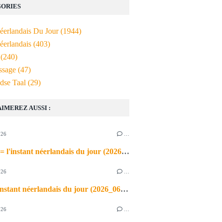
ORIES
Néerlandais Du Jour
(1944)
éerlandais
(403)
(240)
ssage
(47)
dse Taal
(29)
AIMEREZ AUSSI :
026
…
de airco = l'instant néerlandais du jour (2026_06_03)
026
…
heet = l'instant néerlandais du jour (2026_06_02)
026
…