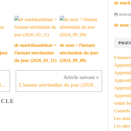
09/09/2
PAGES
de markthandelaar =
de noot = l'instant
jour
l'instant néerlandais
néerlandais du jour
6 bonnes 
du jour (2026_03_11)
(2024_09_09)
Apprendr
Apprendre
Apprendre
L'instant néerlandais du jour (2018_11_02): de PVV
L'instant néerlandais du jour (2018_11_06): de hunebedden
Apprendre
Apprendr
ICLE
online le
Conseils 
Les amis
Les sites