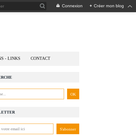
Connexion
+
Créer mon blog
NS - LINKS
CONTACT
ERCHE
LETTER