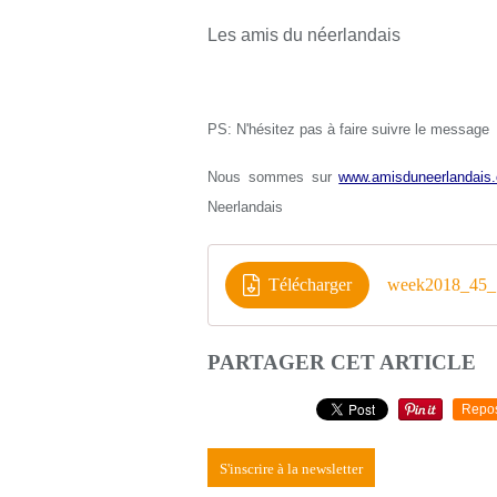
Les amis du néerlandais
PS: N'hésitez pas à faire suivre le message
Nous sommes sur
www.amisduneerlandais.
Neerlandais
Télécharger
week2018_45_1
PARTAGER CET ARTICLE
Repo
S'inscrire à la newsletter