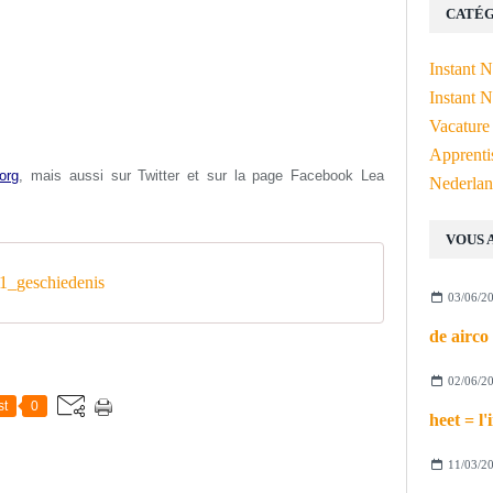
CATÉG
Instant 
Instant N
Vacature
Apprenti
org
, mais aussi s
ur Twitter et sur la page Facebook Lea
Nederlan
VOUS 
_geschiedenis
03/06/2
02/06/2
st
0
11/03/2