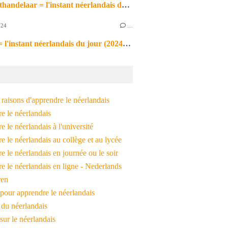
de markthandelaar = l'instant néerlandais du jour (2026_03_11)
024
…
de noot = l'instant néerlandais du jour (2024_09_09)
raisons d'apprendre le néerlandais
e le néerlandais
 le néerlandais à l'université
 le néerlandais au collège et au lycée
 le néerlandais en journée ou le soir
e le néerlandais en ligne - Nederlands
ren
pour apprendre le néerlandais
 du néerlandais
 sur le néerlandais