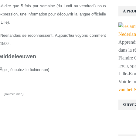
st-à-dire que 5 fois par semaine (du lundi au vendredi) nous
À PRO
ression, une information pour découvrir la langue officielle
ille).
 Néerlandais se reconnaissent. Aujourd'hui voyons comment
Apprendre
 1500 :
dans la r
Middeleeuwen
Flandre O
leren, s
Âge ; écoutez le fichier son)
Lille-Kor
Voir le p
van het 
(source: imdb)
SUIVE