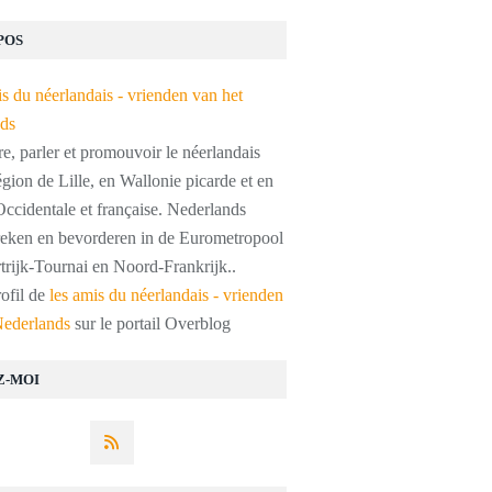
POS
, parler et promouvoir le néerlandais
égion de Lille, en Wallonie picarde et en
ccidentale et française. Nederlands
preken en bevorderen in de Eurometropool
trijk-Tournai en Noord-Frankrijk..
rofil de
les amis du néerlandais - vrienden
Nederlands
sur le portail Overblog
Z-MOI