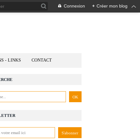
Connexion
+
Créer mon blog
NS - LINKS
CONTACT
ERCHE
LETTER