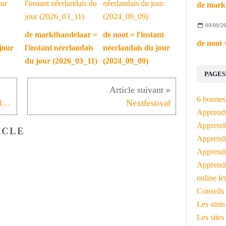
09/09/2
de markthandelaar =
de noot = l'instant
jour
l'instant néerlandais
néerlandais du jour
du jour (2026_03_11)
(2024_09_09)
PAGES
6 bonnes 
L'instant néerlandais du jour (2018_11_06): de hunebedden
Nextfestival
Apprendr
Apprendre
ICLE
Apprendre
Apprendre
Apprendr
online le
Conseils 
Les amis
Les sites