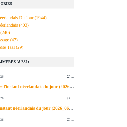
ORIES
Néerlandais Du Jour
(1944)
éerlandais
(403)
(240)
ssage
(47)
dse Taal
(29)
AIMEREZ AUSSI :
026
…
de airco = l'instant néerlandais du jour (2026_06_03)
026
…
heet = l'instant néerlandais du jour (2026_06_02)
026
…