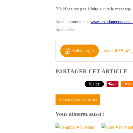
PS: N'hésitez pas à faire suivre le message
Nous sommes sur
www.amisduneerlandais.
Neerlandais
Télécharger
week2018_45_
PARTAGER CET ARTICLE
Repo
S'inscrire à la newsletter
Vous aimerez aussi :