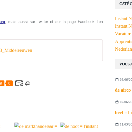
CATÉG
Instant 
org
, mais aussi s
ur Twitter et sur la page Facebook Lea
Instant N
Vacature
Apprenti
Nederlan
3_Middeleeuwen
VOUS 
03/06/2
st
0
02/06/2
11/03/2