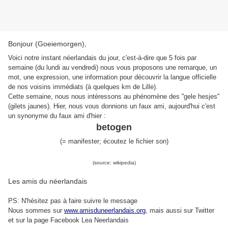
Bonjour (Goeiemorgen),
Voici notre instant néerlandais du jour, c'est-à-dire que 5 fois par
semaine (du lundi au vendredi) nous vous proposons une remarque, un
mot, une expression, une information pour découvrir la langue officielle
de nos voisins immédiats (à quelques km de Lille).
Cette semaine, nous nous intéressons au phénomène des ''gele hesjes''
(gilets jaunes). Hier, nous vous donnions un faux ami, aujourd'hui c'est
un synonyme du faux ami d'hier :
betogen
(
=
manifester
;
écoutez le fichier son
)
(source: wikipedia)
Les amis du néerlandais
PS: N'hésitez pas à faire suivre le message
Nous sommes sur
www.amisduneerlandais.org
, mais aussi s
ur Twitter
et sur la page Facebook Lea Neerlandais