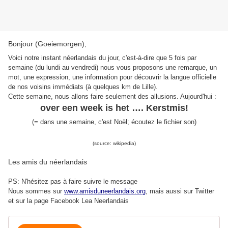
Bonjour (Goeiemorgen),
Voici notre instant néerlandais du jour, c'est-à-dire que 5 fois par
semaine (du lundi au vendredi) nous vous proposons une remarque, un
mot, une expression, une information pour découvrir la langue officielle
de nos voisins immédiats (à quelques km de Lille).
Cette semaine, nous allons faire seulement des allusions. Aujourd'hui :
over een week is het …. Kerstmis!
(
=
dans une semaine, c'est Noël
;
écoutez le fichier son
)
(source: wikipedia)
Les amis du néerlandais
PS: N'hésitez pas à faire suivre le message
Nous sommes sur
www.amisduneerlandais.org
, mais aussi s
ur Twitter
et sur la page Facebook Lea Neerlandais