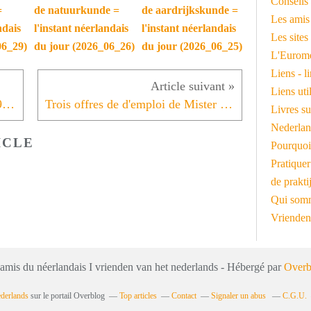
Conseils 
=
de natuurkunde =
de aardrijkskunde =
Les amis
ndais
l'instant néerlandais
l'instant néerlandais
Les sites
06_29)
du jour (2026_06_26)
du jour (2026_06_25)
L'Euromé
Liens - l
Liens ut
L'instant néerlandais du jour (2019_01_14): Koning Filip
Trois offres de d'emploi de Mister Bilingue
Livres su
Nederlan
ICLE
Pourquoi
Pratiquer
de prakti
Qui somm
Vrienden
 amis du néerlandais I vrienden van het nederlands - Hébergé par
Overb
ederlands
sur le portail Overblog
Top articles
Contact
Signaler un abus
C.G.U.