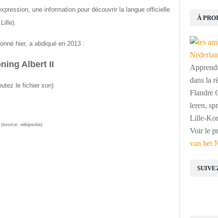
ression, une information pour découvrir la langue officielle
À PRO
ille).
onné hier, a abdiqué en 2013 :
ning Albert II
Apprendre
dans la r
utez le fichier son
)
Flandre O
leren, s
Lille-Kor
(source: wikipedia)
Voir le p
van het 
SUIVE