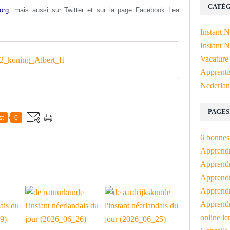
CATÉG
org
, mais aussi s
ur Twitter et sur la page Facebook Lea
Instant 
Instant N
Vacature
_koning_Albert_II
Apprenti
Nederlan
PAGES
st
0
6 bonnes 
Apprendr
Apprendre
Apprendre
Apprendre
Apprendr
online le