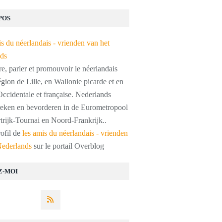
POS
, parler et promouvoir le néerlandais
égion de Lille, en Wallonie picarde et en
ccidentale et française. Nederlands
preken en bevorderen in de Eurometropool
trijk-Tournai en Noord-Frankrijk..
rofil de
les amis du néerlandais - vrienden
Nederlands
sur le portail Overblog
Z-MOI