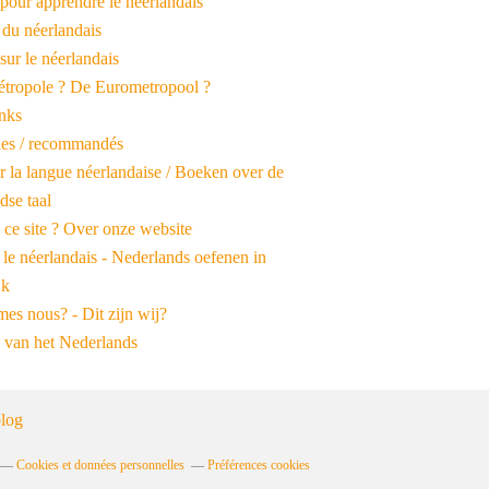
pour apprendre le néerlandais
 du néerlandais
 sur le néerlandais
tropole ? De Eurometropool ?
inks
iles / recommandés
r la langue néerlandaise / Boeken over de
dse taal
 ce site ? Over onze website
 le néerlandais - Nederlands oefenen in
jk
es nous? - Dit zijn wij?
 van het Nederlands
log
Cookies et données personnelles
Préférences cookies