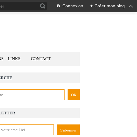
Connexion
+
Créer mon blog
NS - LINKS
CONTACT
ERCHE
LETTER