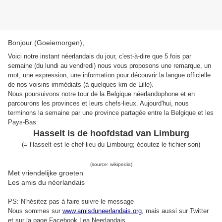
Bonjour (Goeiemorgen),
Voici notre instant néerlandais du jour, c'est-à-dire que 5 fois par
semaine (du lundi au vendredi) nous vous proposons une remarque, un
mot, une expression, une information pour découvrir la langue officielle
de nos voisins immédiats (à quelques km de Lille).
Nous poursuivons notre tour de la Belgique néerlandophone et en
parcourons les provinces et leurs chefs-lieux. Aujourd'hui, nous
terminons la semaine par une province partagée entre la Belgique et les
Pays-Bas:
Hasselt is de hoofdstad van Limburg
(
=
Hasselt
est le chef-lieu du
Limbourg
;
écoutez le fichier son
)
(source: wikipedia)
Met vriendelijke groeten
Les amis du néerlandais
PS: N'hésitez pas à faire suivre le message
Nous sommes sur
www.amisduneerlandais.org
, mais aussi s
ur Twitter
et sur la page Facebook Lea Neerlandais