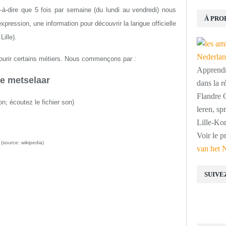
st-à-dire que 5 fois par semaine (du lundi au vendredi) nous
À PRO
ression, une information pour découvrir la langue officielle
ille).
urir certains métiers. Nous commençons par :
Apprendre
e metselaar
dans la r
Flandre O
on;
écoutez le fichier son
)
leren, s
Lille-Kor
Voir le p
(source: wikipedia)
van het 
SUIVE