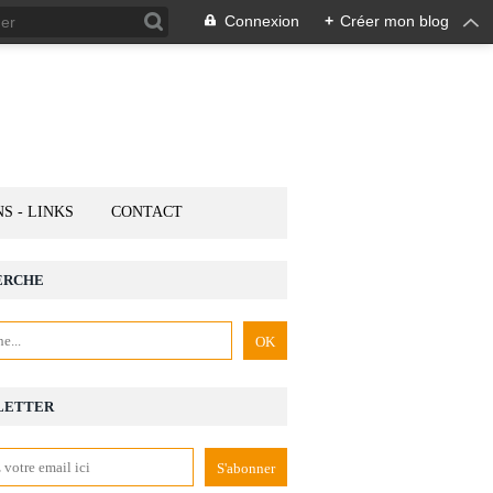
Connexion
+
Créer mon blog
NS - LINKS
CONTACT
ERCHE
LETTER