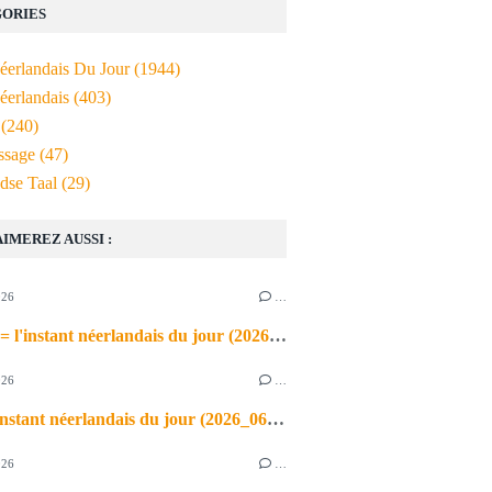
ORIES
Néerlandais Du Jour
(1944)
éerlandais
(403)
(240)
ssage
(47)
dse Taal
(29)
AIMEREZ AUSSI :
026
…
de airco = l'instant néerlandais du jour (2026_06_03)
026
…
heet = l'instant néerlandais du jour (2026_06_02)
026
…