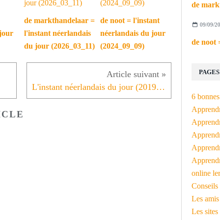
de markthandelaar =
de noot = l'instant
09/09/2
jour
l'instant néerlandais
néerlandais du jour
du jour (2026_03_11)
(2024_09_09)
PAGES
L'instant néerlandais du jour (2019_02_05): de landbouwer
6 bonnes 
Apprendr
ICLE
Apprendre
Apprendre
Apprendre
Apprendr
online le
Conseils 
Les amis
Les sites