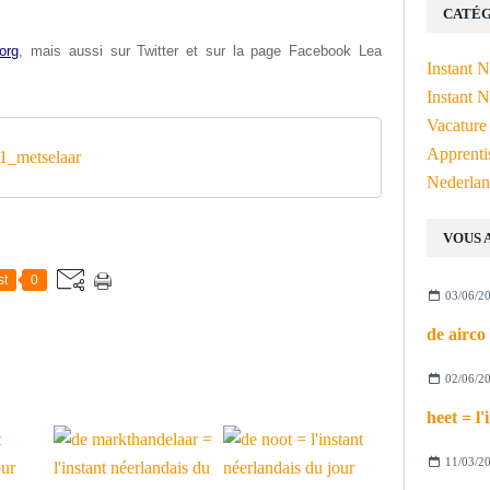
CATÉG
org
, mais aussi s
ur Twitter et sur la page Facebook Lea
Instant 
Instant N
Vacature
Apprenti
_metselaar
Nederlan
VOUS 
st
0
03/06/2
02/06/2
11/03/2