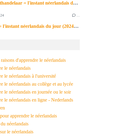
de markthandelaar = l'instant néerlandais du jour (2026_03_11)
024
…
de noot = l'instant néerlandais du jour (2024_09_09)
raisons d'apprendre le néerlandais
e le néerlandais
 le néerlandais à l'université
 le néerlandais au collège et au lycée
 le néerlandais en journée ou le soir
e le néerlandais en ligne - Nederlands
ren
pour apprendre le néerlandais
 du néerlandais
 sur le néerlandais