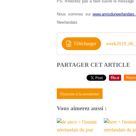
PS: N'hésitez pas à faire suivre le message
Nous sommes sur
www.amisduneerlandais.
Neerlandais
Télécharger
week2019_06_1
PARTAGER CET ARTICLE
Repo
S'inscrire à la newsletter
Vous aimerez aussi :