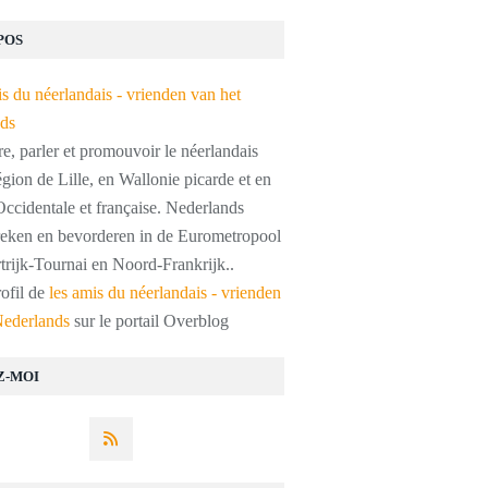
POS
, parler et promouvoir le néerlandais
égion de Lille, en Wallonie picarde et en
ccidentale et française. Nederlands
preken en bevorderen in de Eurometropool
trijk-Tournai en Noord-Frankrijk..
rofil de
les amis du néerlandais - vrienden
Nederlands
sur le portail Overblog
Z-MOI