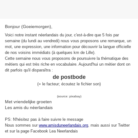
Bonjour (Goeiemorgen),
Voici notre instant néerlandais du jour, c'est-à-dire que 5 fois par
semaine (du lundi au vendredi) nous vous proposons une remarque, un
mot, une expression, une information pour découvrir la langue officielle
de nos voisins immédiats (à quelques km de Lille).
Cette semaine nous vous proposons de poursuivre la thématique des
métiers qui est très riche en vocabulaire. Aujourd'hui un métier dont on
dit parfois qu'il disparaîtra :
de postbode
(
= le
facteur
;
écoutez le fichier son
)
(source: pixabay)
Met vriendelijke groeten
Les amis du néerlandais
PS: N'hésitez pas à faire suivre le message
Nous sommes sur
www.amisduneerlandais.org
, mais aussi s
ur Twitter
et sur la page Facebook Lea Neerlandais