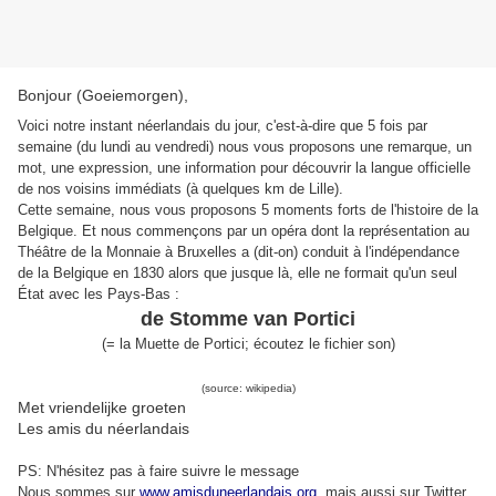
Bonjour (Goeiemorgen),
Voici notre instant néerlandais du jour, c'est-à-dire que 5 fois par
semaine (du lundi au vendredi) nous vous proposons une remarque, un
mot, une expression, une information pour découvrir la langue officielle
de nos voisins immédiats (à quelques km de Lille).
Cette semaine, nous vous proposons 5 moments forts de l'histoire de la
Belgique. Et nous commençons par un opéra dont la représentation au
Théâtre de la Monnaie à Bruxelles a (dit-on) conduit à l'indépendance
de la Belgique en 1830 alors que jusque là, elle ne formait qu'un seul
État avec les Pays-Bas :
de Stomme van Portici
(
= l
a Muette de Portici
;
écoutez le fichier son
)
(source: wikipedia)
Met vriendelijke groeten
Les amis du néerlandais
PS: N'hésitez pas à faire suivre le message
Nous sommes sur
www.amisduneerlandais.org
, mais aussi s
ur Twitter