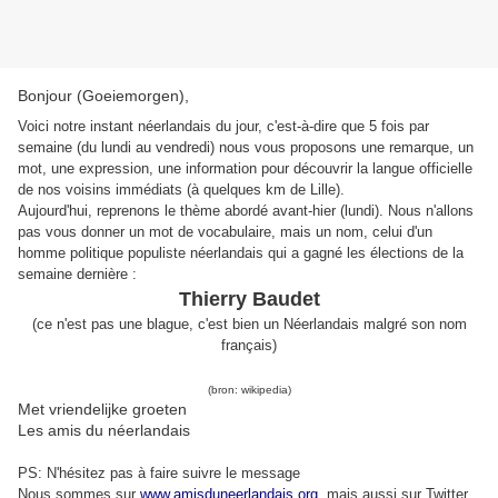
Bonjour (Goeiemorgen),
Voici notre instant néerlandais du jour, c'est-à-dire que 5 fois par
semaine (du lundi au vendredi) nous vous proposons une remarque, un
mot, une expression, une information pour découvrir la langue officielle
de nos voisins immédiats (à quelques km de Lille).
Aujourd'hui, reprenons le thème abordé avant-hier (lundi). Nous n'allons
pas vous donner un mot de vocabulaire, mais un nom, celui d'un
homme politique populiste néerlandais qui a gagné les élections de la
semaine dernière :
Thierry Baudet
(
ce n'est pas une blague, c'est bien un Néerlandais
malgré son nom
français
)
(bron: wikipedia)
Met vriendelijke groeten
Les amis du néerlandais
PS: N'hésitez pas à faire suivre le message
Nous sommes sur
www.amisduneerlandais.org
, mais aussi s
ur Twitter