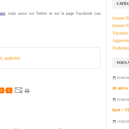
CATÉG
org
, mais aussi s
ur Twitter et sur la page Facebook Lea
Instant 
Instant N
Vacature
Apprenti
Nederlan
_spijbelen
VOUS 
03/06/2
st
0
02/06/2
11/03/2