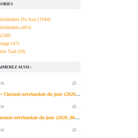
ORIES
Néerlandais Du Jour
(1944)
éerlandais
(403)
(240)
ssage
(47)
dse Taal
(29)
AIMEREZ AUSSI :
026
…
de airco = l'instant néerlandais du jour (2026_06_03)
026
…
heet = l'instant néerlandais du jour (2026_06_02)
026
…