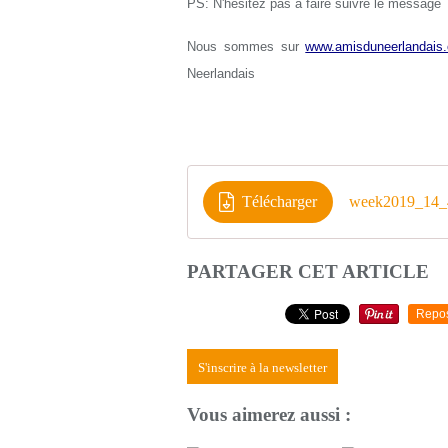
PS: N'hésitez pas à faire suivre le message
Nous sommes sur
www.amisduneerlandais.
Neerlandais
Télécharger
week2019_14_4
PARTAGER CET ARTICLE
Repo
S'inscrire à la newsletter
Vous aimerez aussi :