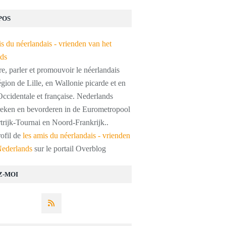
POS
, parler et promouvoir le néerlandais
égion de Lille, en Wallonie picarde et en
ccidentale et française. Nederlands
preken en bevorderen in de Eurometropool
trijk-Tournai en Noord-Frankrijk..
rofil de
les amis du néerlandais - vrienden
Nederlands
sur le portail Overblog
Z-MOI