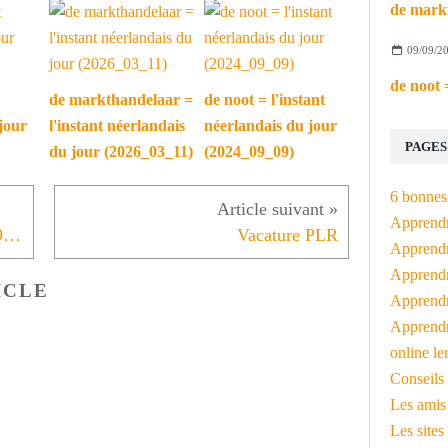
09/09/2
de markthandelaar =
de noot = l'instant
jour
l'instant néerlandais
néerlandais du jour
PAGES
du jour (2026_03_11)
(2024_09_09)
6 bonnes 
Apprendr
L'instant néerlandais du jour (2019_04_03): het milieu
Vacature PLR
Apprendre
Apprendre
ICLE
Apprendre
Apprendr
online le
Conseils 
Les amis
Les sites