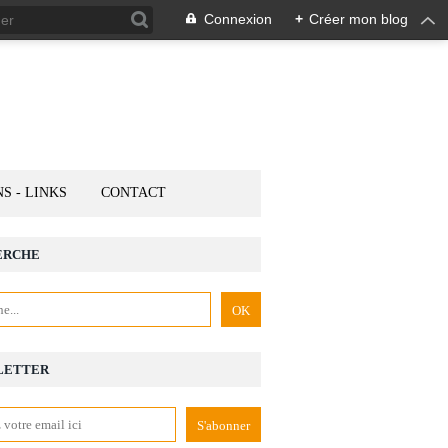
Connexion
+
Créer mon blog
NS - LINKS
CONTACT
ERCHE
LETTER