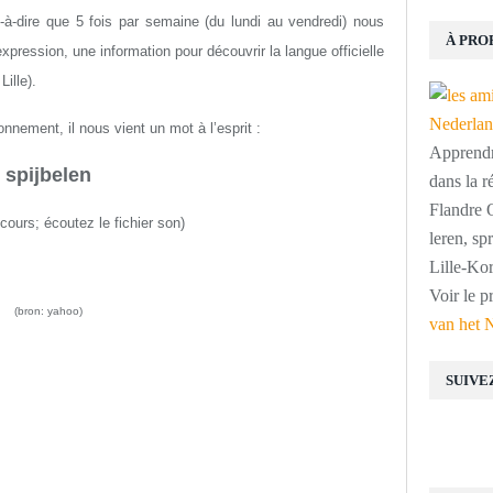
st-à-dire que 5 fois par semaine (du lundi au vendredi) nous
À PRO
ression, une information pour découvrir la langue officielle
ille).
nnement, il nous vient un mot à l’esprit :
Apprendre
spijbelen
dans la r
Flandre O
 cours;
écoutez le fichier son
)
leren, s
Lille-Kor
Voir le p
(bron: yahoo)
van het 
SUIVE