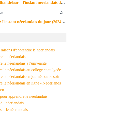
de markthandelaar = l'instant néerlandais du jour (2026_03_11)
024
…
de noot = l'instant néerlandais du jour (2024_09_09)
raisons d'apprendre le néerlandais
e le néerlandais
 le néerlandais à l'université
 le néerlandais au collège et au lycée
 le néerlandais en journée ou le soir
e le néerlandais en ligne - Nederlands
ren
pour apprendre le néerlandais
 du néerlandais
 sur le néerlandais