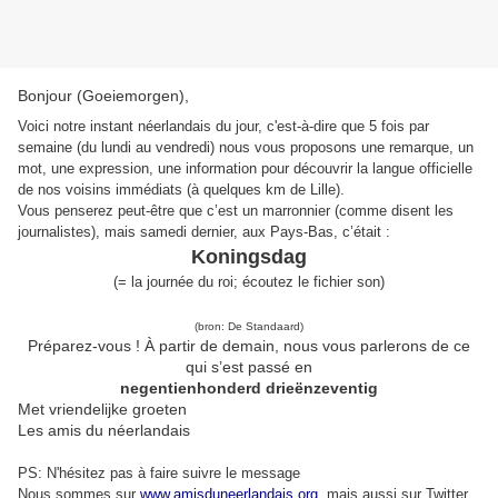
Bonjour (Goeiemorgen),
Voici notre instant néerlandais du jour, c'est-à-dire que 5 fois par
semaine (du lundi au vendredi) nous vous proposons une remarque, un
mot, une expression, une information pour découvrir la langue officielle
de nos voisins immédiats (à quelques km de Lille).
Vous penserez peut-être que c’est un marronnier (comme disent les
journalistes), mais samedi dernier, aux Pays-Bas, c’était :
Koningsdag
(
=
la journée du roi
;
écoutez le fichier son
)
(bron: De Standaard)
Préparez-vous ! À partir de demain, nous vous parlerons de ce
qui s’est passé en
negentienhonderd drieënzeventig
Met vriendelijke groeten
Les amis du néerlandais
PS: N'hésitez pas à faire suivre le message
Nous sommes sur
www.amisduneerlandais.org
, mais aussi s
ur Twitter