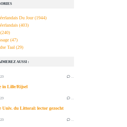
ORIES
Néerlandais Du Jour
(1944)
éerlandais
(403)
(240)
ssage
(47)
dse Taal
(29)
AIMEREZ AUSSI :
023
…
 in Lille/Rijsel
023
…
 Univ. du Littoral: lector gezocht
023
…