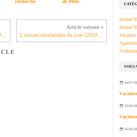
recherché
de Metz
CATÉG
Instant 
Instant N
L'instant néerlandais du jour (2019_04_02): de grondwet
L'instant néerlandais du jour (2019_04_03): het milieu
Vacature
Apprenti
Nederlan
ICLE
VOUS 
04/07/2
Vacature
10/06/2
Vacature
05/06/2