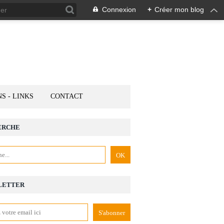
Connexion
+
Créer mon blog
NS - LINKS
CONTACT
ERCHE
LETTER