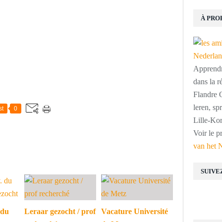
À PRO
Apprendre
dans la r
Flandre O
leren, s
st
0
Lille-Kor
Voir le p
van het 
SUIVE
 du
Leraar gezocht / prof
Vacature Université