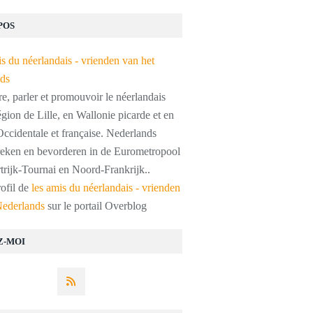
POS
, parler et promouvoir le néerlandais
égion de Lille, en Wallonie picarde et en
ccidentale et française. Nederlands
preken en bevorderen in de Eurometropool
trijk-Tournai en Noord-Frankrijk..
rofil de
les amis du néerlandais - vrienden
Nederlands
sur le portail Overblog
Z-MOI