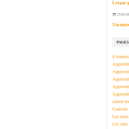
Leraar g
25/05/2
Vacature
PAGES
6 bonnes 
Apprendr
Apprendre
Apprendre
Apprendre
Apprendr
online le
Conseils 
Les amis
Les sites