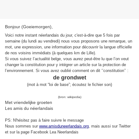
Bonjour (Goeiemorgen),
Voici notre instant néerlandais du jour, c'est-à-dire que 5 fois par
semaine (du lundi au vendredi) nous vous proposons une remarque, un
mot, une expression, une information pour découvrir la langue officielle
de nos voisins immédiats (à quelques km de Lille).
Si vous suivez l’actualité belge, vous aurez peut-être lu que l’on veut
changer la constitution pour y intégrer un article sur la protection de
l’environnement. Si vous avez oublié comment on dit ‘’constitution’’ :
de grondwet
(
mot à mot “
loi de base”
;
écoutez le fichier son
)
(bron: wikipedia)
Met vriendelijke groeten
Les amis du néerlandais
PS: N'hésitez pas à faire suivre le message
Nous sommes sur
www.amisduneerlandais.org
, mais aussi s
ur Twitter
et sur la page Facebook Lea Neerlandais