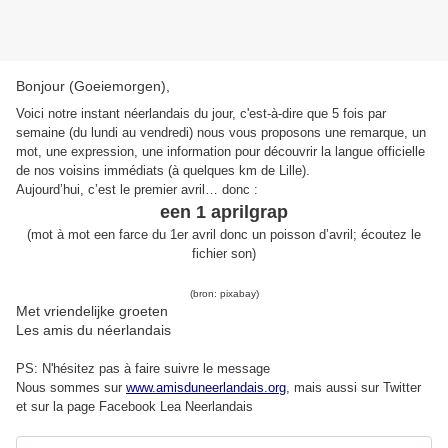
Bonjour (Goeiemorgen),
Voici notre instant néerlandais du jour, c'est-à-dire que 5 fois par
semaine (du lundi au vendredi) nous vous proposons une remarque, un
mot, une expression, une information pour découvrir la langue officielle
de nos voisins immédiats (à quelques km de Lille).
Aujourd’hui, c’est le premier avril… donc :
een 1 aprilgrap
(
mot à mot een farce du 1er avril donc
u
n poisson d’avril
;
écoutez le
fichier son
)
(bron: pixabay)
Met vriendelijke groeten
Les amis du néerlandais
PS: N'hésitez pas à faire suivre le message
Nous sommes sur
www.amisduneerlandais.org
, mais aussi s
ur Twitter
et sur la page Facebook Lea Neerlandais