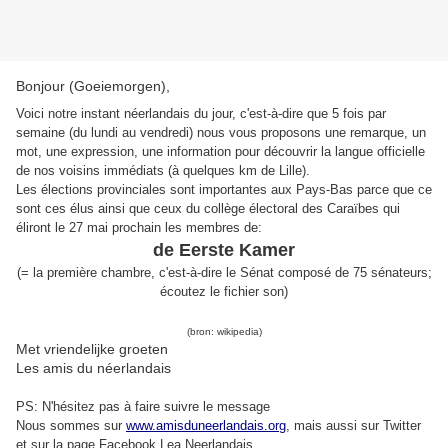
Bonjour (Goeiemorgen),
Voici notre instant néerlandais du jour, c'est-à-dire que 5 fois par
semaine (du lundi au vendredi) nous vous proposons une remarque, un
mot, une expression, une information pour découvrir la langue officielle
de nos voisins immédiats (à quelques km de Lille).
Les élections provinciales sont importantes aux Pays-Bas parce que ce
sont ces élus ainsi que ceux du collège électoral des Caraïbes qui
éliront le 27 mai prochain les membres de:
de Eerste Kamer
(
= l
a première chambre, c'est-à-dire le Sénat composé de 75 sénateurs
;
écoutez le fichier son
)
(bron: wikipedia)
Met vriendelijke groeten
Les amis du néerlandais
PS: N'hésitez pas à faire suivre le message
Nous sommes sur
www.amisduneerlandais.org
, mais aussi s
ur Twitter
et sur la page Facebook Lea Neerlandais