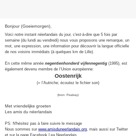
Bonjour (Goeiemorgen),
Voici notre instant néerlandais du jour, c'est-à-dire que 5 fois par
semaine (du lundi au vendredi) nous vous proposons une remarque, un
mot, une expression, une information pour découvrir la langue officielle
de nos voisins immédiats (à quelques km de Lille).
En cette même année
negentienhonderd vijfennegentig
(1995), est
également devenu membre de l’Union européenne:
Oostenrijk
(
= l’Autriche;
écoutez le fichier son
)
(bron: Pixabay)
Met vriendelijke groeten
Les amis du néerlandais
PS: N'hésitez pas à faire suivre le message
Nous sommes sur
www.amisduneerlandais.org
, mais aussi s
ur Twitter
et sur la page Facebook Lea Neerlandais