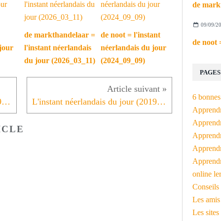
09/09/2
de markthandelaar =
de noot = l'instant
jour
l'instant néerlandais
néerlandais du jour
du jour (2026_03_11)
(2024_09_09)
PAGES
6 bonnes 
L'instant néerlandais du jour (2019_06_21): Mobiscore
L'instant néerlandais du jour (2019_06_25): Slapen wordt uitdaging
Apprendr
Apprendre
ICLE
Apprendre
Apprendre
Apprendr
online le
Conseils 
Les amis
Les sites