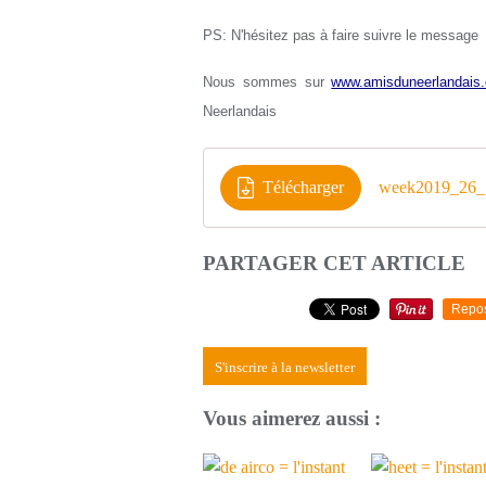
PS: N'hésitez pas à faire suivre le message
Nous sommes sur
www.amisduneerlandais.
Neerlandais
Télécharger
week2019_26_1
PARTAGER CET ARTICLE
Repo
S'inscrire à la newsletter
Vous aimerez aussi :