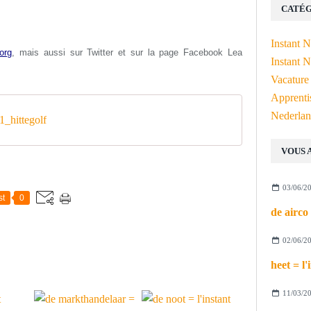
CATÉG
Instant 
org
, mais aussi s
ur Twitter et sur la page Facebook Lea
Instant N
Vacature
Apprenti
Nederlan
_hittegolf
VOUS 
03/06/2
st
0
02/06/2
11/03/2