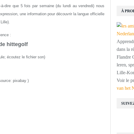
st-à-dire que 5 fois par semaine (du lundi au vendredi) nous
À PRO
ression, une information pour découvrir la langue officielle
ille).
lence :
Apprendre
de hittegolf
dans la r
Flandre O
ule
;
écoutez le fichier son
)
leren, s
Lille-Kor
Voir le p
source: pixabay
)
van het 
SUIVE