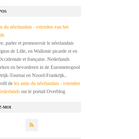
POS
, parler et promouvoir le néerlandais
égion de Lille, en Wallonie picarde et en
ccidentale et française. Nederlands
preken en bevorderen in de Eurometropool
trijk-Tournai en Noord-Frankrijk..
rofil de
les amis du néerlandais - vrienden
Nederlands
sur le portail Overblog
Z-MOI