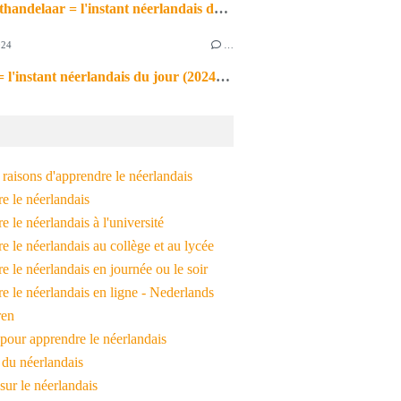
de markthandelaar = l'instant néerlandais du jour (2026_03_11)
024
…
de noot = l'instant néerlandais du jour (2024_09_09)
raisons d'apprendre le néerlandais
e le néerlandais
 le néerlandais à l'université
 le néerlandais au collège et au lycée
 le néerlandais en journée ou le soir
e le néerlandais en ligne - Nederlands
ren
pour apprendre le néerlandais
 du néerlandais
 sur le néerlandais