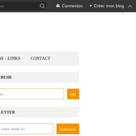
Connexion
+
Créer mon blog
NS - LINKS
CONTACT
ERCHE
LETTER