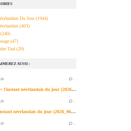
ORIES
Néerlandais Du Jour
(1944)
éerlandais
(403)
(240)
ssage
(47)
dse Taal
(29)
AIMEREZ AUSSI :
026
…
de airco = l'instant néerlandais du jour (2026_06_03)
026
…
heet = l'instant néerlandais du jour (2026_06_02)
026
…