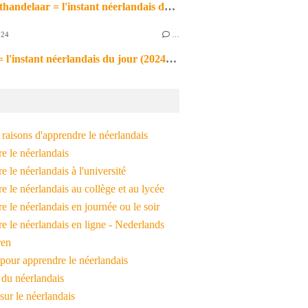
de markthandelaar = l'instant néerlandais du jour (2026_03_11)
024
…
de noot = l'instant néerlandais du jour (2024_09_09)
raisons d'apprendre le néerlandais
e le néerlandais
 le néerlandais à l'université
 le néerlandais au collège et au lycée
 le néerlandais en journée ou le soir
e le néerlandais en ligne - Nederlands
ren
pour apprendre le néerlandais
 du néerlandais
 sur le néerlandais