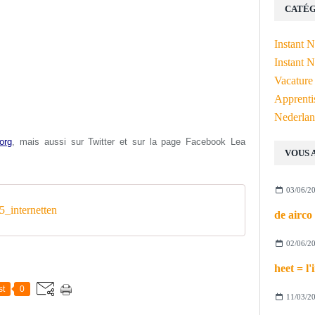
CATÉG
Instant 
Instant N
Vacature
Apprenti
Nederlan
org
, mais aussi s
ur Twitter et sur la page Facebook Lea
VOUS 
03/06/2
_internetten
02/06/2
st
0
11/03/2