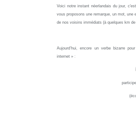
Voici notre instant néerlandais du jour, c'e
vous proposons une remarque, un mot, une exp
de nos voisins immédiats (à quelques km de L
Aujourd’hui, encore un verbe bizarre pou
internet » :
p
artici
(
éco