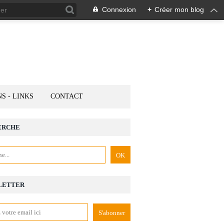
Connexion
+
Créer mon blog
NS - LINKS
CONTACT
ERCHE
LETTER