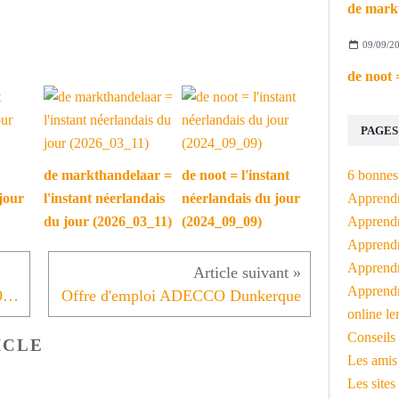
09/09/2
PAGES
6 bonnes 
de markthandelaar =
de noot = l'instant
Apprendr
jour
l'instant néerlandais
néerlandais du jour
Apprendre
du jour (2026_03_11)
(2024_09_09)
Apprendre
Apprendre
Apprendr
L'instant néerlandais du jour (2019_06_06): barbecueën
Offre d'emploi ADECCO Dunkerque
online le
Conseils 
ICLE
Les amis
Les sites