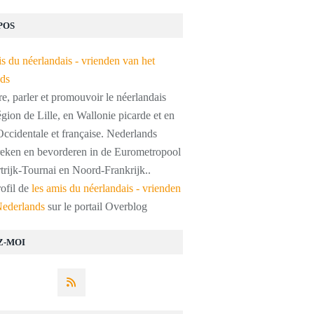
POS
, parler et promouvoir le néerlandais
égion de Lille, en Wallonie picarde et en
ccidentale et française. Nederlands
preken en bevorderen in de Eurometropool
trijk-Tournai en Noord-Frankrijk..
rofil de
les amis du néerlandais - vrienden
Nederlands
sur le portail Overblog
Z-MOI