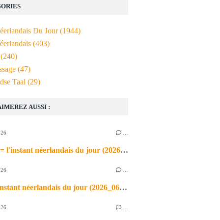
ORIES
Néerlandais Du Jour
(1944)
éerlandais
(403)
(240)
ssage
(47)
dse Taal
(29)
AIMEREZ AUSSI :
026
…
de airco = l'instant néerlandais du jour (2026_06_03)
026
…
heet = l'instant néerlandais du jour (2026_06_02)
026
…