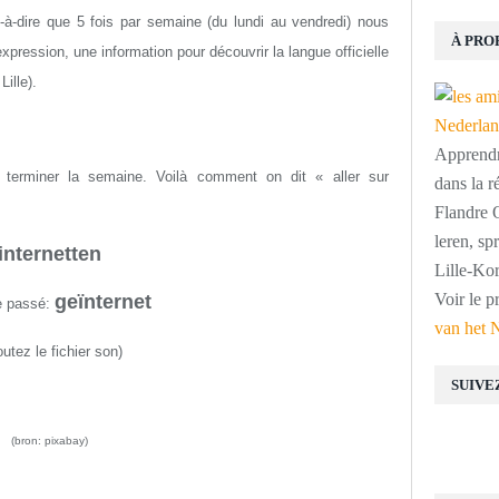
st-à-dire que 5 fois par semaine (du lundi au vendredi) nous
À PRO
ression, une information pour découvrir la langue officielle
ille).
Apprendre
r terminer la semaine. Voilà comment on dit « aller sur
dans la r
Flandre O
leren, s
internetten
Lille-Kor
Voir le p
geïnternet
pe passé:
van het 
utez le fichier son
)
SUIVE
(bron: pixabay)