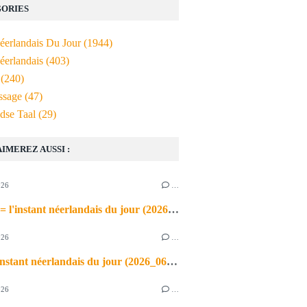
ORIES
Néerlandais Du Jour
(1944)
éerlandais
(403)
(240)
ssage
(47)
dse Taal
(29)
AIMEREZ AUSSI :
026
…
de airco = l'instant néerlandais du jour (2026_06_03)
026
…
heet = l'instant néerlandais du jour (2026_06_02)
026
…