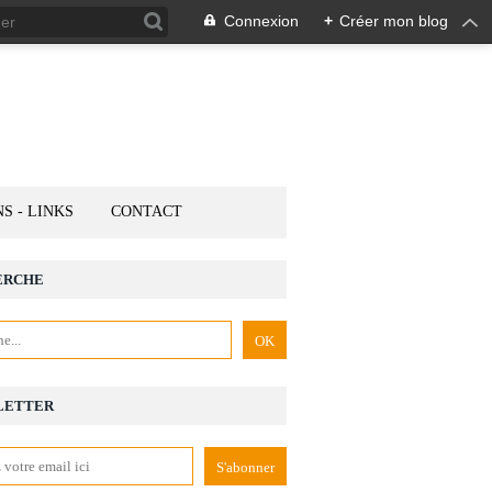
Connexion
+
Créer mon blog
NS - LINKS
CONTACT
ERCHE
LETTER