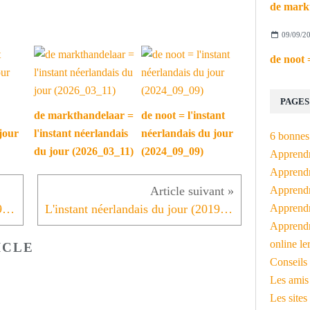
09/09/2
PAGES
de markthandelaar =
de noot = l'instant
jour
l'instant néerlandais
néerlandais du jour
6 bonnes 
du jour (2026_03_11)
(2024_09_09)
Apprendr
Apprendre
Apprendre
Apprendre
L'instant néerlandais du jour (2019_06_10): Sinksen of Pinksteren
L'instant néerlandais du jour (2019_06_12): de VRT
Apprendr
online le
ICLE
Conseils 
Les amis
Les sites