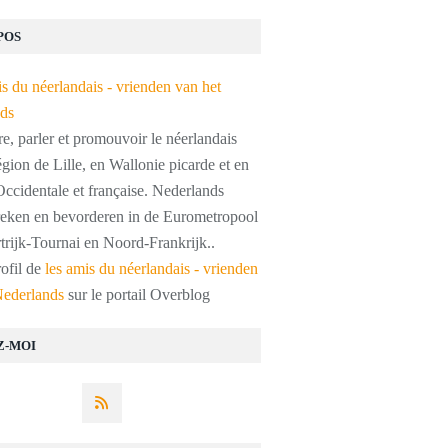
POS
, parler et promouvoir le néerlandais
égion de Lille, en Wallonie picarde et en
ccidentale et française. Nederlands
preken en bevorderen in de Eurometropool
trijk-Tournai en Noord-Frankrijk..
rofil de
les amis du néerlandais - vrienden
Nederlands
sur le portail Overblog
Z-MOI