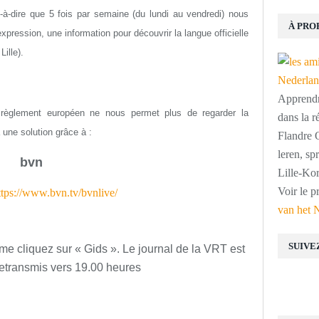
st-à-dire que 5 fois par semaine (du lundi au vendredi) nous
À PRO
ression, une information pour découvrir la langue officielle
ille).
Apprendre
 règlement européen ne nous permet plus de regarder la
dans la r
 a une solution grâce à :
Flandre O
leren, s
bvn
Lille-Kor
Voir le p
ttps://www.bvn.tv/bvnlive/
van het 
SUIVE
me cliquez sur « Gids ». Le journal de la VRT est
etransmis vers 19.00 heures