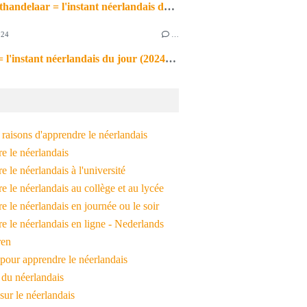
de markthandelaar = l'instant néerlandais du jour (2026_03_11)
024
…
de noot = l'instant néerlandais du jour (2024_09_09)
raisons d'apprendre le néerlandais
e le néerlandais
 le néerlandais à l'université
 le néerlandais au collège et au lycée
 le néerlandais en journée ou le soir
e le néerlandais en ligne - Nederlands
ren
pour apprendre le néerlandais
 du néerlandais
 sur le néerlandais