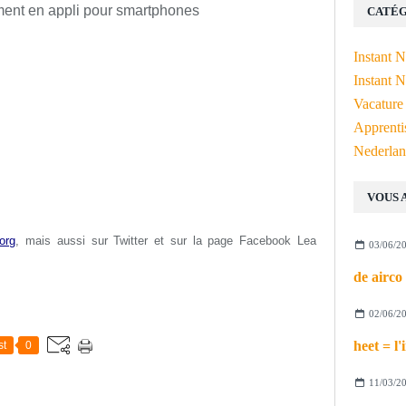
ment en appli pour smartphones
CATÉG
Instant 
Instant N
Vacature
Apprenti
Nederlan
VOUS 
org
, mais aussi s
ur Twitter et sur la page Facebook Lea
03/06/2
02/06/2
st
0
11/03/2