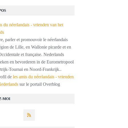
POS
, parler et promouvoir le néerlandais
égion de Lille, en Wallonie picarde et en
ccidentale et française. Nederlands
preken en bevorderen in de Eurometropool
trijk-Tournai en Noord-Frankrijk..
rofil de
les amis du néerlandais - vrienden
Nederlands
sur le portail Overblog
Z-MOI