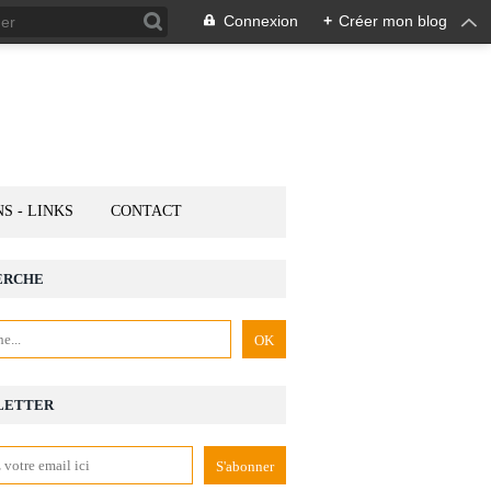
Connexion
+
Créer mon blog
NS - LINKS
CONTACT
ERCHE
LETTER