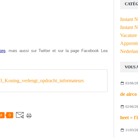
CATÉG
Instant 
Instant N
Vacature
Apprenti
org
, mais aussi s
ur Twitter et sur la page Facebook Lea
Nederlan
VOUS 
_Koning_verlengt_opdracht_informateurs
03/06/2
02/06/2
st
0
11/03/2