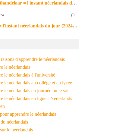
de markthandelaar = l'instant néerlandais du jour (2026_03_11)
024
…
de noot = l'instant néerlandais du jour (2024_09_09)
raisons d'apprendre le néerlandais
e le néerlandais
 le néerlandais à l'université
 le néerlandais au collège et au lycée
 le néerlandais en journée ou le soir
e le néerlandais en ligne - Nederlands
ren
pour apprendre le néerlandais
 du néerlandais
 sur le néerlandais