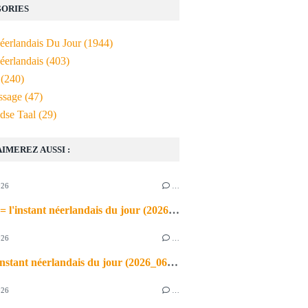
ORIES
Néerlandais Du Jour
(1944)
éerlandais
(403)
(240)
ssage
(47)
dse Taal
(29)
AIMEREZ AUSSI :
026
…
de airco = l'instant néerlandais du jour (2026_06_03)
026
…
heet = l'instant néerlandais du jour (2026_06_02)
026
…