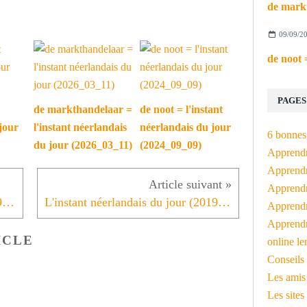
09/09/2
PAGES
de markthandelaar =
de noot = l'instant
jour
l'instant néerlandais
néerlandais du jour
6 bonnes 
du jour (2026_03_11)
(2024_09_09)
Apprendr
Apprendre
Apprendre
L'instant néerlandais du jour (2019_06_18): Opportunisme kan ...
L'instant néerlandais du jour (2019_06_20): Charles Michel opnieuw vader
Apprendre
Apprendr
ICLE
online le
Conseils 
Les amis
Les sites