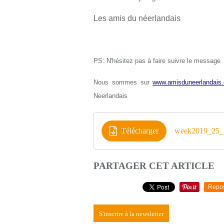
Les amis du néerlandais
PS: N'hésitez pas à faire suivre le message
Nous sommes sur
www.amisduneerlandais.
Neerlandais
Télécharger
week2019_25_3
PARTAGER CET ARTICLE
Repo
S'inscrire à la newsletter