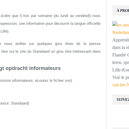
À PRO
st-à-dire que 5 fois par semaine (du lundi au vendredi) nous
ression, une information pour découvrir la langue officielle
ille).
Apprendre
 nous arrêter sur quelques gros titres de la presse
dans la r
 titre sur le site du
Standaard
un gros titre intéressant dans
Flandre O
leren, s
gt opdracht informateurs
Lille-Kor
Voir le p
mission informateurs
; écoutez le fichier son
)
van het 
SUIVE
ource:
Standaard
)