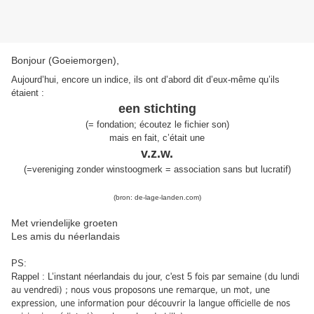
Bonjour (Goeiemorgen),
Aujourd’hui, encore un indice, ils ont d’abord dit d’eux-même qu’ils
étaient :
een stichting
(
=
fondation
;
écoutez le fichier son
)
m
ais en fait, c’était une
v.z.w.
(=vereniging zonder winstoogmerk = association sans but lucratif)
(bron: de-lage-landen.com)
Met vriendelijke groeten
Les amis du néerlandais
PS:
Rappel : L’instant néerlandais du jour, c'est 5
fois par semaine (du lundi
au vendredi) ; nous vous proposons une remarque, un mot, une
expression, une information pour découvrir la langue officielle de nos