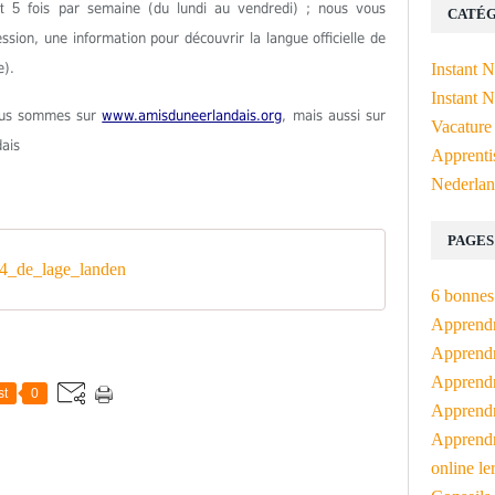
est 5
fois par semaine (du lundi au vendredi) ; nous vous
CATÉG
ion, une information pour découvrir la langue officielle de
e).
Instant 
Instant N
Nous sommes sur
www.amisduneerlandais.org
, mais aussi sur
Vacature
dais
Apprenti
Nederlan
PAGES
_de_lage_landen
6 bonnes 
Apprendr
Apprendre
Apprendre
st
0
Apprendre
Apprendr
online le