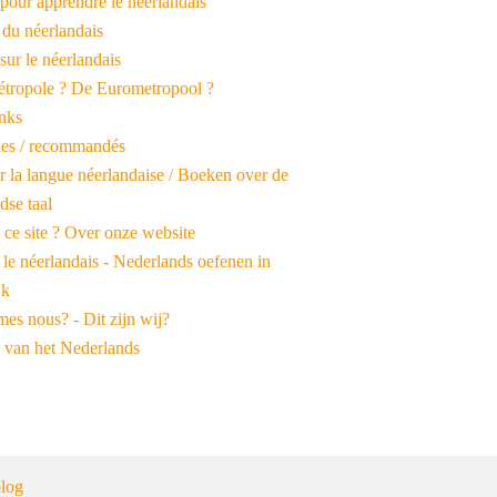
pour apprendre le néerlandais
 du néerlandais
 sur le néerlandais
tropole ? De Eurometropool ?
inks
iles / recommandés
r la langue néerlandaise / Boeken over de
dse taal
 ce site ? Over onze website
 le néerlandais - Nederlands oefenen in
jk
es nous? - Dit zijn wij?
 van het Nederlands
log