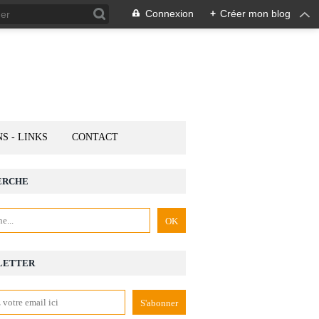
Connexion
+
Créer mon blog
NS - LINKS
CONTACT
ERCHE
LETTER