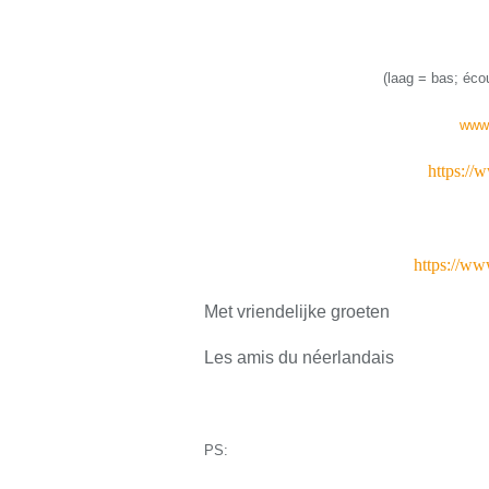
(
laag = bas;
écou
www.
https://
https://ww
Met vriendelijke groeten
Les amis du néerlandais
PS: