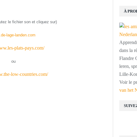
À PRO
tez le fichier son
et cliquez sur
)
de-lage-landen.com
Apprendre
www.les-plats-pays.com/
dans la r
Flandre O
ou
leren, s
w.the-low-countries.com/
Lille-Kor
Voir le p
van het 
SUIVE