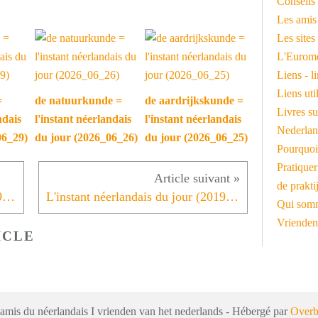
Conseils 
Les amis
Les sites
L'Euromé
Liens - l
Liens ut
=
de natuurkunde =
de aardrijkskunde =
Livres su
ndais
l'instant néerlandais
l'instant néerlandais
Nederlan
06_29)
du jour (2026_06_26)
du jour (2026_06_25)
Pourquoi
Pratiquer
de prakti
L'instant néerlandais du jour (2019_09_11): Ons erfdeel
L'instant néerlandais du jour (2019_09_13): voir ci-dessous
Qui somm
Vrienden
ICLE
 amis du néerlandais I vrienden van het nederlands - Hébergé par
Overb