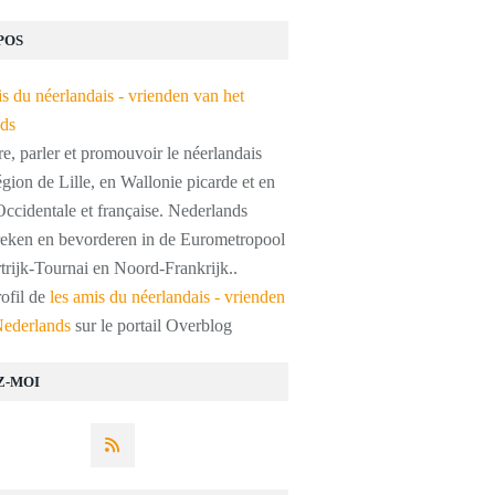
POS
, parler et promouvoir le néerlandais
égion de Lille, en Wallonie picarde et en
ccidentale et française. Nederlands
preken en bevorderen in de Eurometropool
trijk-Tournai en Noord-Frankrijk..
rofil de
les amis du néerlandais - vrienden
Nederlands
sur le portail Overblog
Z-MOI