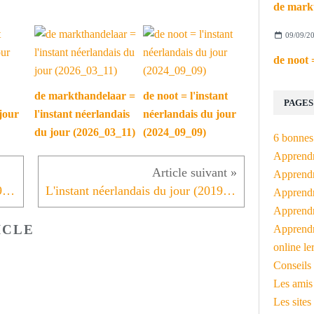
09/09/2
de markthandelaar =
de noot = l'instant
PAGES
jour
l'instant néerlandais
néerlandais du jour
du jour (2026_03_11)
(2024_09_09)
6 bonnes 
Apprendr
Apprendre
L'instant néerlandais du jour (2019_11_15): het nieuws
L'instant néerlandais du jour (2019_11_19): het CDA
Apprendre
Apprendre
ICLE
Apprendr
online le
Conseils 
Les amis
Les sites