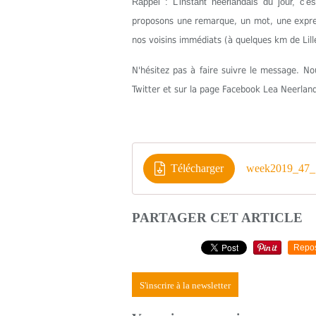
Rappel : L’instant néerlandais du jour, c'
proposons une remarque, un mot, une express
nos voisins immédiats (à quelques km de Lill
N'hésitez pas à faire suivre le message. 
Twitter et sur la page Facebook Lea Neerlan
Télécharger
week2019_47_1
PARTAGER CET ARTICLE
Repo
S'inscrire à la newsletter