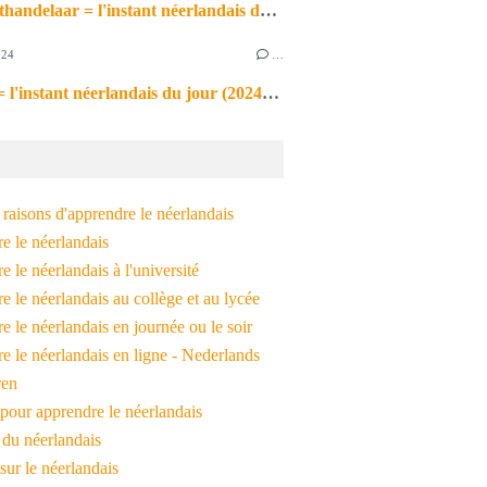
de markthandelaar = l'instant néerlandais du jour (2026_03_11)
024
…
de noot = l'instant néerlandais du jour (2024_09_09)
raisons d'apprendre le néerlandais
e le néerlandais
 le néerlandais à l'université
 le néerlandais au collège et au lycée
 le néerlandais en journée ou le soir
e le néerlandais en ligne - Nederlands
ren
pour apprendre le néerlandais
 du néerlandais
 sur le néerlandais