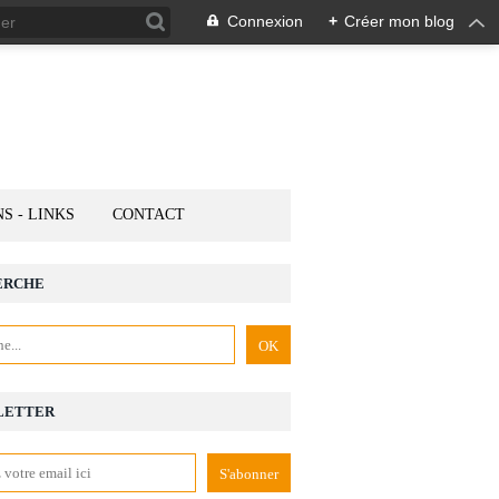
Connexion
+
Créer mon blog
NS - LINKS
CONTACT
ERCHE
LETTER