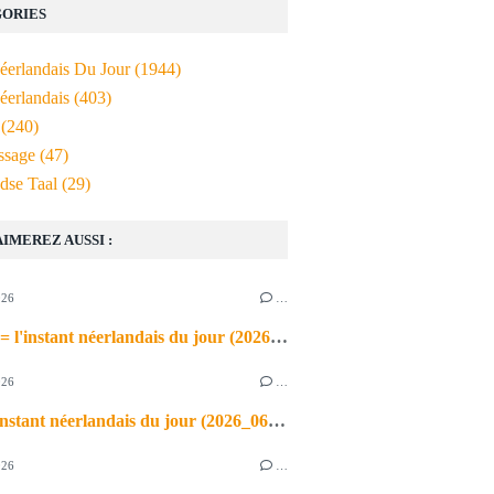
ORIES
Néerlandais Du Jour
(1944)
éerlandais
(403)
(240)
ssage
(47)
dse Taal
(29)
AIMEREZ AUSSI :
026
…
de airco = l'instant néerlandais du jour (2026_06_03)
026
…
heet = l'instant néerlandais du jour (2026_06_02)
026
…