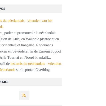
POS
, parler et promouvoir le néerlandais
égion de Lille, en Wallonie picarde et en
ccidentale et française. Nederlands
preken en bevorderen in de Eurometropool
trijk-Tournai en Noord-Frankrijk..
rofil de
les amis du néerlandais - vrienden
Nederlands
sur le portail Overblog
Z-MOI