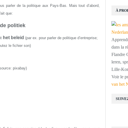
s parler de la politique aux Pays-Bas. Mais tout d’abord,
À PRO
fait que:
de politiek
het beleid
it
(par ex. pour parler de politique d’entreprise
;
Apprendre
utez le fichier son
)
dans la r
Flandre O
leren, s
source: pixabay)
Lille-Kor
Voir le p
van het 
SUIVE