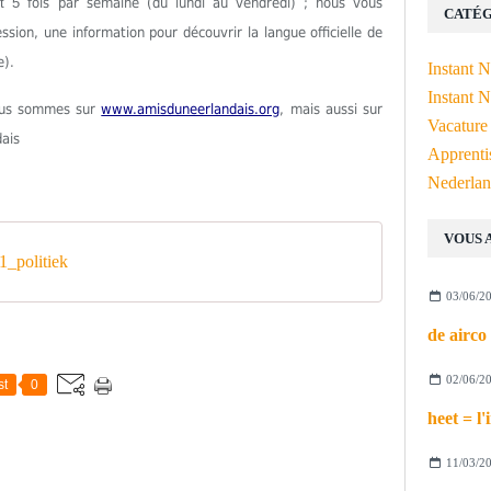
est 5
fois par semaine (du lundi au vendredi) ; nous vous
CATÉG
ion, une information pour découvrir la langue officielle de
e).
Instant 
Instant N
Nous sommes sur
www.amisduneerlandais.org
, mais aussi sur
Vacature
dais
Apprenti
Nederlan
VOUS 
_politiek
03/06/2
02/06/2
st
0
11/03/2