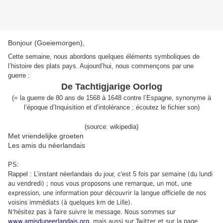
Bonjour (Goeiemorgen),
Cette semaine, nous abordons quelques éléments symboliques de
l’histoire des plats pays. Aujourd’hui, nous commençons par une
guerre :
De Tachtigjarige Oorlog
(
= la guerre de 80 ans de 1568 à 1648 contre l’Espagne, synonyme
à
l’époque
d’Inquisition et d’intolérance
;
écoutez le fichier son
)
(source: wikipedia)
Met vriendelijke groeten
Les amis du néerlandais
PS:
Rappel : L’instant néerlandais du jour, c'est 5
fois par semaine (du lundi
au vendredi) ; nous vous proposons une remarque, un mot, une
expression, une information pour découvrir la langue officielle de nos
voisins immédiats (à quelques km de Lille).
N'hésitez pas à faire suivre le message. Nous sommes sur
www.amisduneerlandais.org
, mais aussi sur Twitter et sur la page