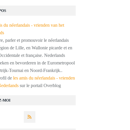
POS
, parler et promouvoir le néerlandais
égion de Lille, en Wallonie picarde et en
ccidentale et française. Nederlands
preken en bevorderen in de Eurometropool
trijk-Tournai en Noord-Frankrijk..
rofil de
les amis du néerlandais - vrienden
Nederlands
sur le portail Overblog
Z-MOI