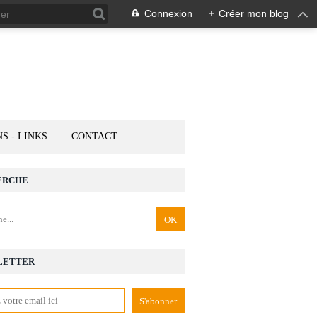
Connexion
+
Créer mon blog
NS - LINKS
CONTACT
ERCHE
LETTER