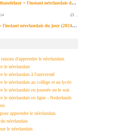
de markthandelaar = l'instant néerlandais du jour (2026_03_11)
024
…
de noot = l'instant néerlandais du jour (2024_09_09)
raisons d'apprendre le néerlandais
e le néerlandais
 le néerlandais à l'université
 le néerlandais au collège et au lycée
 le néerlandais en journée ou le soir
e le néerlandais en ligne - Nederlands
ren
pour apprendre le néerlandais
 du néerlandais
 sur le néerlandais