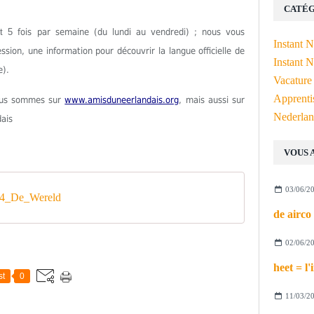
CATÉG
est 5
fois par semaine (du lundi au vendredi) ; nous vous
Instant 
ion, une information pour découvrir la langue officielle de
Instant N
e).
Vacature
Apprenti
Nous sommes sur
www.amisduneerlandais.org
, mais aussi sur
Nederlan
dais
VOUS 
03/06/2
4_De_Wereld
02/06/2
st
0
11/03/2