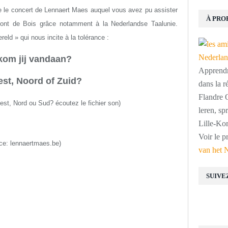
re le concert de Lennaert Maes auquel vous avez pu assister
À PRO
ont de Bois grâce notamment à la Nederlandse Taalunie.
eld » qui nous incite à la tolérance :
kom jij vandaan?
Apprendre
st, Noord of Zuid?
dans la r
Flandre O
uest, Nord ou Sud?
écoutez le fichier son
)
leren, s
Lille-Kor
Voir le p
ce: lennaertmaes.be)
van het 
SUIVE