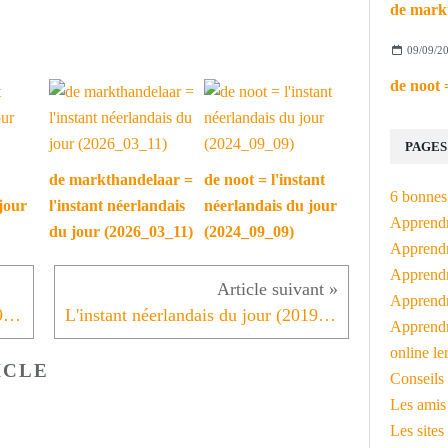
09/09/2
PAGES
de markthandelaar =
de noot = l'instant
6 bonnes 
jour
l'instant néerlandais
néerlandais du jour
Apprendr
du jour (2026_03_11)
(2024_09_09)
Apprendre
Apprendre
Apprendre
L'instant néerlandais du jour (2019_12_04): Ik houd vn jou
L'instant néerlandais du jour (2019_12_06): Spreekt_het_uit
Apprendr
online le
ICLE
Conseils 
Les amis
Les sites