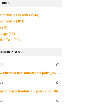
ORIES
Néerlandais Du Jour
(1944)
éerlandais
(403)
(240)
ssage
(47)
dse Taal
(29)
AIMEREZ AUSSI :
026
…
de airco = l'instant néerlandais du jour (2026_06_03)
026
…
heet = l'instant néerlandais du jour (2026_06_02)
026
…