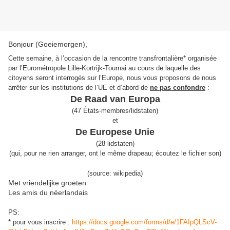
Bonjour (Goeiemorgen),
Cette semaine, à l’occasion de la rencontre transfrontalière* organisée
par l’Eurométropole Lille-Kortrijk-Tournai au cours de laquelle des
citoyens seront interrogés sur l’Europe, nous vous proposons de nous
arrêter sur les institutions de l’UE et d’abord de
ne pas confondre
:
De Raad van Europa
(
47 États-membres/lidstaten)
e
t
De Europese Unie
(
28 lidstaten)
(
qui, pour ne rien arranger, ont le même drapeau;
écoutez le fichier son
)
(source: wikipedia)
Met vriendelijke groeten
Les amis du néerlandais
PS:
* pour vous inscrire :
https://docs.google.com/forms/d/e/1FAIpQLScV-