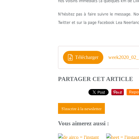
nos voisins immédiats (à quelques km de Lill
N'hésitez pas à faire suivre le message. 
Twitter et sur la page Facebook Lea Neerlan
Télécharger
week2020_02_1
PARTAGER CET ARTICLE
Repo
S'inscrire à la newsletter
Vous aimerez aussi :