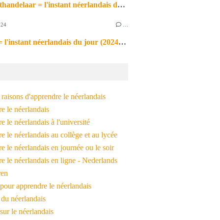
de markthandelaar = l'instant néerlandais du jour (2026_03_11)
024
…
de noot = l'instant néerlandais du jour (2024_09_09)
raisons d'apprendre le néerlandais
e le néerlandais
 le néerlandais à l'université
 le néerlandais au collège et au lycée
 le néerlandais en journée ou le soir
e le néerlandais en ligne - Nederlands
ren
pour apprendre le néerlandais
 du néerlandais
 sur le néerlandais