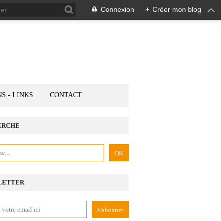
Connexion
+
Créer mon blog
NS - LINKS
CONTACT
ERCHE
LETTER