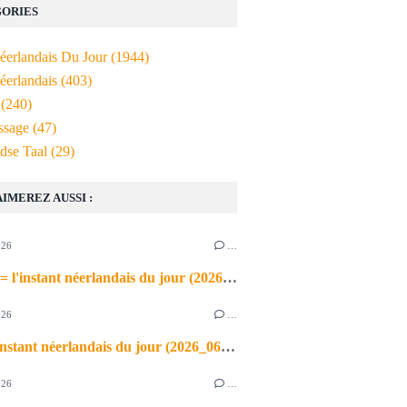
ORIES
Néerlandais Du Jour
(1944)
éerlandais
(403)
(240)
ssage
(47)
dse Taal
(29)
AIMEREZ AUSSI :
026
…
de airco = l'instant néerlandais du jour (2026_06_03)
026
…
heet = l'instant néerlandais du jour (2026_06_02)
026
…