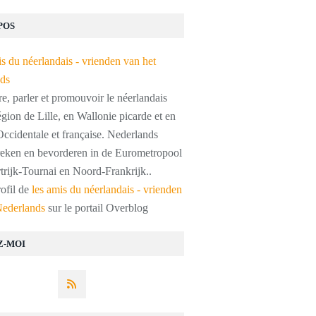
POS
, parler et promouvoir le néerlandais
égion de Lille, en Wallonie picarde et en
ccidentale et française. Nederlands
preken en bevorderen in de Eurometropool
trijk-Tournai en Noord-Frankrijk..
rofil de
les amis du néerlandais - vrienden
Nederlands
sur le portail Overblog
Z-MOI