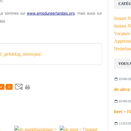
e).
CATÉG
Nous sommes sur
www.amisduneerlandais.org
, mais aussi sur
Instant 
dais
Instant N
Vacature
Apprenti
Nederlan
_gelukkig_nieuwjaar
VOUS 
03/06/2
st
0
02/06/2
11/03/2