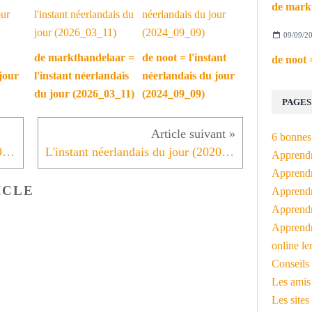
09/09/2
de markthandelaar =
de noot = l'instant
jour
l'instant néerlandais
néerlandais du jour
du jour (2026_03_11)
(2024_09_09)
PAGES
6 bonnes 
L'instant néerlandais du jour (2019_12_20): Prettige feestdagen
L'instant néerlandais du jour (2020_01_07) goede voornemens
Apprendr
Apprendre
ICLE
Apprendre
Apprendre
Apprendr
online le
Conseils 
Les amis
Les sites