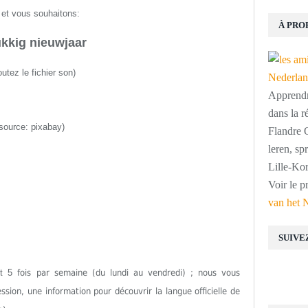
 et vous souhaitons:
À PRO
kkig nieuwjaar
utez le fichier son
)
Apprendre
dans la r
source: pixabay)
Flandre O
leren, s
Lille-Kor
Voir le p
van het 
SUIVE
est 5
fois par semaine (du lundi au vendredi) ; nous vous
ion, une information pour découvrir la langue officielle de