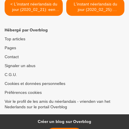
< L'instant néerlandais du
L'instant néerlandais du
jour (2020_02_21): een
jour (2020_02_25):
formateur
Vastenavond >
Hébergé par Overblog
Top articles
Pages
Contact
Signaler un abus
C.G.U.
Cookies et données personnelles
Préférences cookies
Voir le profil de les amis du néerlandais - vrienden van het
Nederlands sur le portail Overblog
Créer un blog sur Overblog