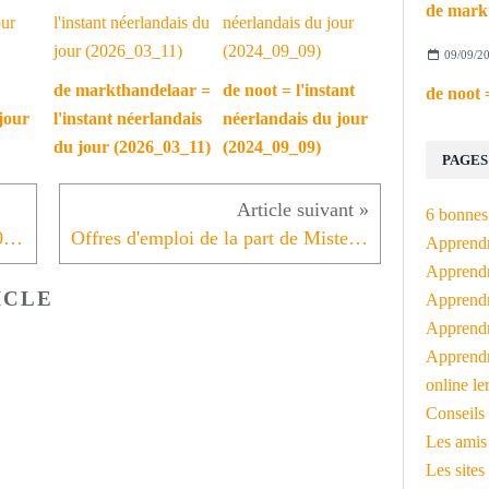
09/09/2
de markthandelaar =
de noot = l'instant
jour
l'instant néerlandais
néerlandais du jour
du jour (2026_03_11)
(2024_09_09)
PAGES
6 bonnes 
L'instant néerlandais du jour (2020_03_16): einde van het sociale leven
Offres d'emploi de la part de MisterBilingue
Apprendr
Apprendre
ICLE
Apprendre
Apprendre
Apprendr
online le
Conseils 
Les amis
Les sites