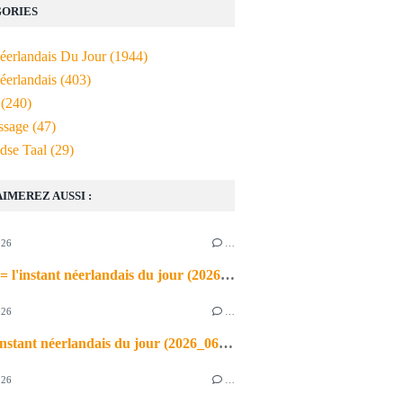
ORIES
Néerlandais Du Jour
(1944)
éerlandais
(403)
(240)
ssage
(47)
dse Taal
(29)
AIMEREZ AUSSI :
026
…
de airco = l'instant néerlandais du jour (2026_06_03)
026
…
heet = l'instant néerlandais du jour (2026_06_02)
026
…