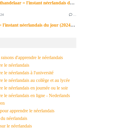
de markthandelaar = l'instant néerlandais du jour (2026_03_11)
024
…
de noot = l'instant néerlandais du jour (2024_09_09)
raisons d'apprendre le néerlandais
e le néerlandais
 le néerlandais à l'université
 le néerlandais au collège et au lycée
 le néerlandais en journée ou le soir
e le néerlandais en ligne - Nederlands
ren
pour apprendre le néerlandais
 du néerlandais
 sur le néerlandais