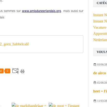
e).
CATÉG
Nous sommes sur
www.amisduneerlandais.org
, mais aussi sur
Instant 
dais
Instant N
Vacature
Apprenti
Nederlan
_geen_babbelcafé
VOUS 
03/06/2
st
0
02/06/2
11/03/2