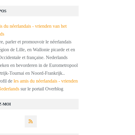
POS
, parler et promouvoir le néerlandais
égion de Lille, en Wallonie picarde et en
ccidentale et française. Nederlands
preken en bevorderen in de Eurometropool
trijk-Tournai en Noord-Frankrijk..
rofil de
les amis du néerlandais - vrienden
Nederlands
sur le portail Overblog
Z-MOI