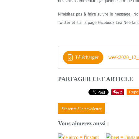
nos voisins immédiats (à quelques km de Lill
N'hésitez pas à faire suivre le message. 
Twitter et sur la page Facebook Lea Neerlan
Télécharger
week2020_12_2
PARTAGER CET ARTICLE
Repo
S'inscrire à la newsletter
Vous aimerez aussi :