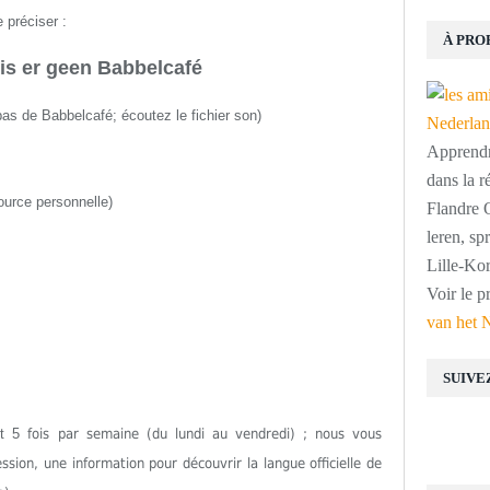
 préciser :
À PRO
is er geen Babbelcafé
 pas de Babbelcafé
;
écoutez le fichier son
)
Apprendre
dans la r
ource personnelle)
Flandre O
leren, s
Lille-Kor
Voir le p
van het 
SUIVE
est 5
fois par semaine (du lundi au vendredi) ; nous vous
ion, une information pour découvrir la langue officielle de