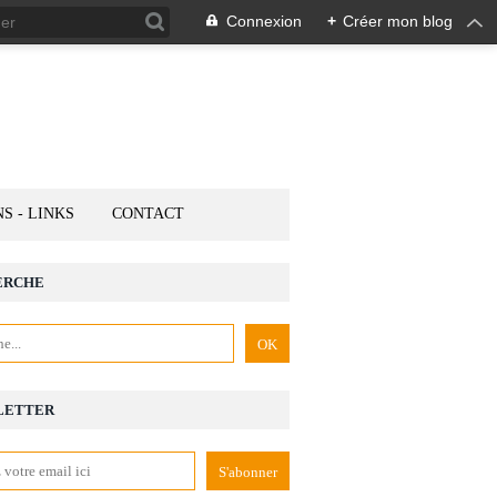
Connexion
+
Créer mon blog
NS - LINKS
CONTACT
ERCHE
LETTER