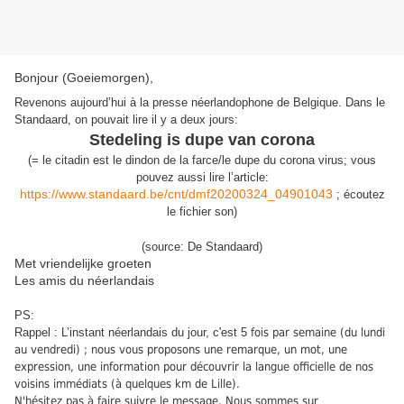
Bonjour (Goeiemorgen),
Revenons aujourd’hui à la presse néerlandophone de Belgique. Dans le
Standaard, on pouvait lire il y a deux jours:
Stedeling is dupe van corona
(
=
le citadin
est le
dindon de la farce/
le dupe
du corona virus
;
vo
us
pouvez
aussi
lire l’article:
https://www.standaard.be/cnt/dmf20200324_04901043
;
écoutez
le fichier son
)
(source: De Standaard)
Met vriendelijke groeten
Les amis du néerlandais
PS:
Rappel : L’instant néerlandais du jour, c'est 5
fois par semaine (du lundi
au vendredi) ; nous vous proposons une remarque, un mot, une
expression, une information pour découvrir la langue officielle de nos
voisins immédiats (à quelques km de Lille).
N'hésitez pas à faire suivre le message. Nous sommes sur